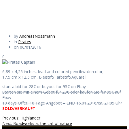
Daily Works
by
AndreasNossmann
in
Pirates
on 06/01/2016
0
6,89 x 4,25 inches, lead and colored pencil/watercolor,
17,5 cm x 12,5 cm, Bleistift/Farbstift/Aquarell
start a bid for 28€ or buyout for 95€ on Ebay
Starten sie mit einem Gebot für 28€ oder kaufen Sie für 95€ auf
Ebay
10 days Offer, 10 Tage Angebot – END 16.01.2016/ca. 21:05 Uhr
SOLD/VERKAUFT
Beitragsnavigation
Previous
Previous:
Highlander
Next
post:
Next:
Roadworks at the call of nature
post: