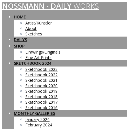
NOSSMANN
-
DAILY
WORKS
Skip
to
content
HOME
Artist/Künstler
About
Sketches
DAILYS
SHOP
Drawings/Originals
Fine Art Prints
SKETCHBOOK 2024
Sketchbook 2023
Sketchbook 2022
Sketchbook 2021
Sketchbook 2020
Sketchbook 2019
Sketchbook 2018
Sketchbook 2017
Sketchbook 2016
MONTHLY GALLERIES
January 2024
February 2024