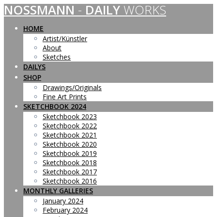
NOSSMANN
-
DAILY
WORKS
Skip
to
content
HOME
Artist/Künstler
About
Sketches
DAILYS
SHOP
Drawings/Originals
Fine Art Prints
SKETCHBOOK 2024
Sketchbook 2023
Sketchbook 2022
Sketchbook 2021
Sketchbook 2020
Sketchbook 2019
Sketchbook 2018
Sketchbook 2017
Sketchbook 2016
MONTHLY GALLERIES
January 2024
February 2024