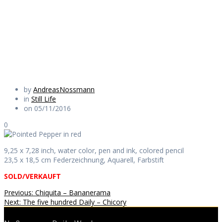
red
Daily Works
by
AndreasNossmann
in
Still Life
on 05/11/2016
0
9,25 x 7,28 inch, water color, pen and ink, colored pencil
23,5 x 18,5 cm Federzeichnung, Aquarell, Farbstift
SOLD/VERKAUFT
Beitragsnavigation
Previous
Previous:
Chiquita – Bananerama
Next
post:
Next:
The five hundred Daily – Chicory
post: