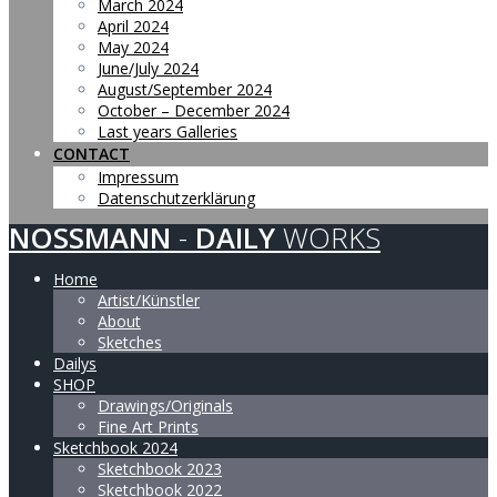
March 2024
April 2024
May 2024
June/July 2024
August/September 2024
October – December 2024
Last years Galleries
CONTACT
Impressum
Datenschutzerklärung
NOSSMANN
-
DAILY
WORKS
Home
Artist/Künstler
About
Sketches
Dailys
SHOP
Drawings/Originals
Fine Art Prints
Sketchbook 2024
Sketchbook 2023
Sketchbook 2022