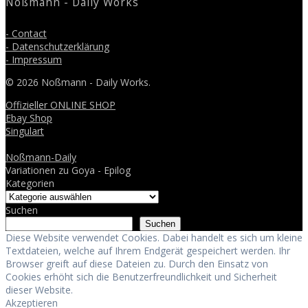
Noßmann - Daily Works
- Contact
- Datenschutzerklärung
- Impressum
© 2026 Noßmann - Daily Works.
Offizieller ONLINE SHOP
Ebay Shop
Singulart
Noßmann-Daily
Variationen zu Goya - Epilog
Kategorien
Suchen
Suchen
Diese Website verwendet Cookies. Dabei handelt es sich um kleine
Textdateien, welche auf Ihrem Endgerät gespeichert werden. Ihr
Browser greift auf diese Dateien zu. Durch den Einsatz von
Cookies erhöht sich die Benutzerfreundlichkeit und Sicherheit
dieser Website.
Akzeptieren