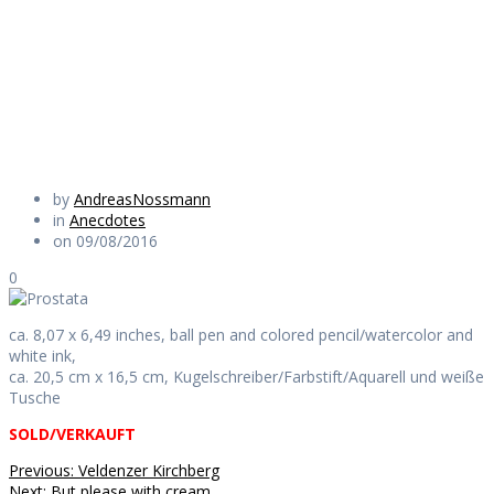
march of 1927
Daily Works
by
AndreasNossmann
in
Anecdotes
on 09/08/2016
0
ca. 8,07 x 6,49 inches, ball pen and colored pencil/watercolor and
white ink,
ca. 20,5 cm x 16,5 cm, Kugelschreiber/Farbstift/Aquarell und weiße
Tusche
SOLD/VERKAUFT
Beitragsnavigation
Previous
Previous:
Veldenzer Kirchberg
Next
post:
Next:
But please with cream