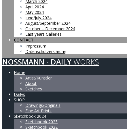
March 2024
April 2024
May 2024
June/July 2024
August/September 2024
October – December 2024
Last years Galleries
CONTACT
Impressum
Datenschutzerklärung
NOSSMANN
-
DAILY
WORKS
Home
Artist/Künstler
About
Sketches
Dailys
SHOP
Drawings/Originals
Fine Art Prints
Sketchbook 2024
Sketchbook 2023
Sketchbook 2022