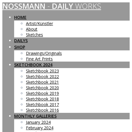
NOSSMANN
-
DAILY
WORKS
Skip
to
content
HOME
Artist/Künstler
About
Sketches
DAILYS
SHOP
Drawings/Originals
Fine Art Prints
SKETCHBOOK 2024
Sketchbook 2023
Sketchbook 2022
Sketchbook 2021
Sketchbook 2020
Sketchbook 2019
Sketchbook 2018
Sketchbook 2017
Sketchbook 2016
MONTHLY GALLERIES
January 2024
February 2024