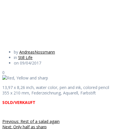
sharp
Daily Works
by
AndreasNossmann
in
Still Life
on 09/04/2017
0
13,97 x 8,26 inch, water color, pen and ink, colored pencil
355 x 210 mm, Federzeichnung, Aquarell, Farbstift
SOLD/VERKAUFT
Beitragsnavigation
Previous
Previous:
Rest of a salad again
Next
post:
Next:
Only half as sharp