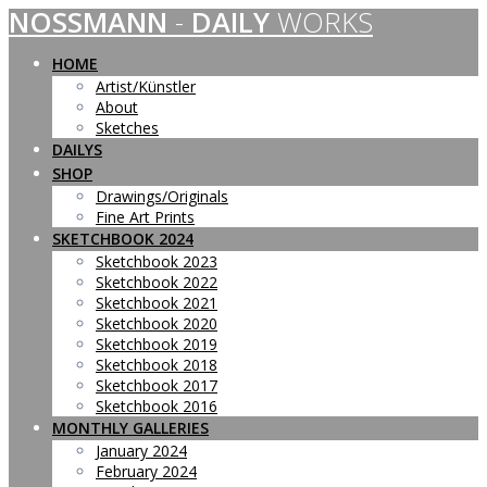
NOSSMANN
-
DAILY
WORKS
Skip
to
content
HOME
Artist/Künstler
About
Sketches
DAILYS
SHOP
Drawings/Originals
Fine Art Prints
SKETCHBOOK 2024
Sketchbook 2023
Sketchbook 2022
Sketchbook 2021
Sketchbook 2020
Sketchbook 2019
Sketchbook 2018
Sketchbook 2017
Sketchbook 2016
MONTHLY GALLERIES
January 2024
February 2024