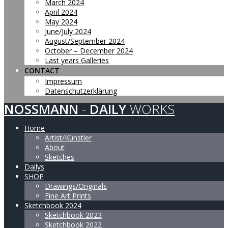
March 2024
April 2024
May 2024
June/July 2024
August/September 2024
October – December 2024
Last years Galleries
CONTACT
Impressum
Datenschutzerklärung
NOSSMANN
-
DAILY
WORKS
Home
Artist/Künstler
About
Sketches
Dailys
SHOP
Drawings/Originals
Fine Art Prints
Sketchbook 2024
Sketchbook 2023
Sketchbook 2022