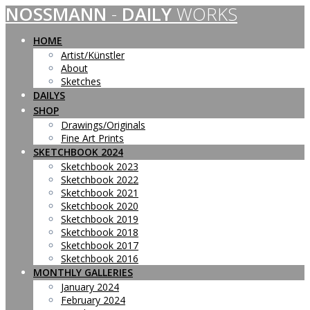
NOSSMANN
-
DAILY
WORKS
Skip
to
content
HOME
Artist/Künstler
About
Sketches
DAILYS
SHOP
Drawings/Originals
Fine Art Prints
SKETCHBOOK 2024
Sketchbook 2023
Sketchbook 2022
Sketchbook 2021
Sketchbook 2020
Sketchbook 2019
Sketchbook 2018
Sketchbook 2017
Sketchbook 2016
MONTHLY GALLERIES
January 2024
February 2024