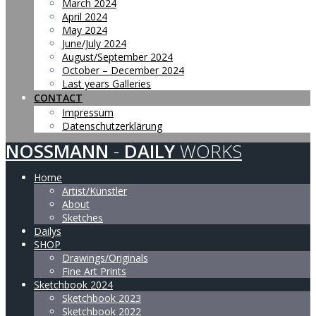
March 2024
April 2024
May 2024
June/July 2024
August/September 2024
October – December 2024
Last years Galleries
CONTACT
Impressum
Datenschutzerklärung
NOSSMANN
-
DAILY
WORKS
Home
Artist/Künstler
About
Sketches
Dailys
SHOP
Drawings/Originals
Fine Art Prints
Sketchbook 2024
Sketchbook 2023
Sketchbook 2022