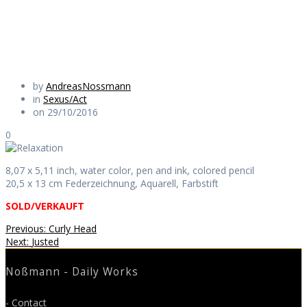
Daily Works
by
AndreasNossmann
in
Sexus/Act
on 29/10/2016
0
8,07 x 5,11 inch, water color, pen and ink, colored pencil
20,5 x 13 cm Federzeichnung, Aquarell, Farbstift
SOLD/VERKAUFT
Beitragsnavigation
Previous
Previous:
Curly Head
Next
post:
Next:
Justed
post:
Noßmann - Daily Works
- Contact