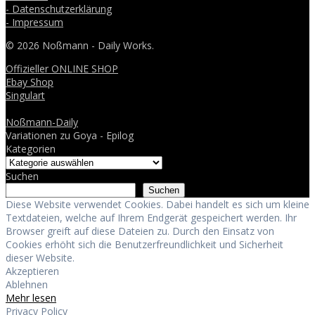
- Datenschutzerklärung
- Impressum
© 2026 Noßmann - Daily Works.
Offizieller ONLINE SHOP
Ebay Shop
Singulart
Noßmann-Daily
Variationen zu Goya - Epilog
Kategorien
Suchen
Suchen
Diese Website verwendet Cookies. Dabei handelt es sich um kleine
Textdateien, welche auf Ihrem Endgerät gespeichert werden. Ihr
Browser greift auf diese Dateien zu. Durch den Einsatz von
Cookies erhöht sich die Benutzerfreundlichkeit und Sicherheit
dieser Website.
Akzeptieren
Ablehnen
Mehr lesen
Privacy Policy