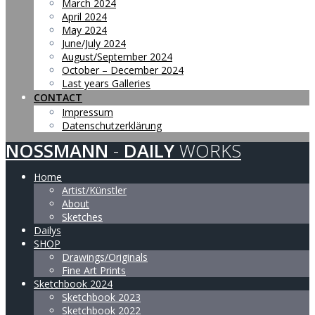
March 2024
April 2024
May 2024
June/July 2024
August/September 2024
October – December 2024
Last years Galleries
CONTACT
Impressum
Datenschutzerklärung
NOSSMANN
-
DAILY
WORKS
Home
Artist/Künstler
About
Sketches
Dailys
SHOP
Drawings/Originals
Fine Art Prints
Sketchbook 2024
Sketchbook 2023
Sketchbook 2022