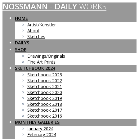
NOSSMANN
-
DAILY
WORKS
Skip
to
content
HOME
Artist/Künstler
About
Sketches
DAILYS
SHOP
Drawings/Originals
Fine Art Prints
SKETCHBOOK 2024
Sketchbook 2023
Sketchbook 2022
Sketchbook 2021
Sketchbook 2020
Sketchbook 2019
Sketchbook 2018
Sketchbook 2017
Sketchbook 2016
MONTHLY GALLERIES
January 2024
February 2024