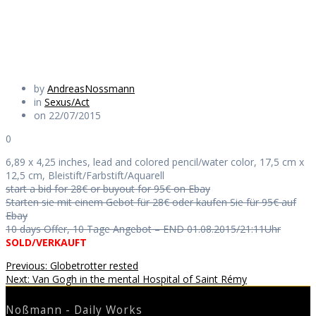
Daily Works
by
AndreasNossmann
in
Sexus/Act
on 22/07/2015
0
6,89 x 4,25 inches, lead and colored pencil/water color, 17,5 cm x
12,5 cm, Bleistift/Farbstift/Aquarell
start a bid for 28€ or buyout for 95€ on Ebay
Starten sie mit einem Gebot für 28€ oder kaufen Sie für 95€ auf
Ebay
10 days Offer, 10 Tage Angebot – END 01.08.2015/21:11Uhr
SOLD/VERKAUFT
Beitragsnavigation
Previous
Previous:
Globetrotter rested
Next
post:
Next:
Van Gogh in the mental Hospital of Saint Rémy
post:
Noßmann - Daily Works