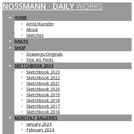
NOSSMANN
-
DAILY
WORKS
Skip
to
content
HOME
Artist/Künstler
About
Sketches
DAILYS
SHOP
Drawings/Originals
Fine Art Prints
SKETCHBOOK 2024
Sketchbook 2023
Sketchbook 2022
Sketchbook 2021
Sketchbook 2020
Sketchbook 2019
Sketchbook 2018
Sketchbook 2017
Sketchbook 2016
MONTHLY GALLERIES
January 2024
February 2024