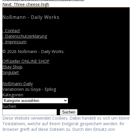
Beitragsnavigation
Next
post:
Next:
Three-cheese-high
post:
Noßmann - Daily Works
- Contact
- Datenschutzerklärung
- Impressum
© 2026 Noßmann - Daily Works.
Offizieller ONLINE SHOP
Ebay Shop
Singulart
Noßmann-Daily
Variationen zu Goya - Epilog
Kategorien
Suchen
Suchen
Diese Website verwendet Cookies. Dabei handelt es sich um kleine
Textdateien, welche auf Ihrem Endgerät gespeichert werden. Ihr
Browser greift auf diese Dateien zu. Durch den Einsatz von