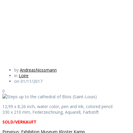
cathedral of Blois
(Saint-Louis)
Daily Works
by
AndreasNossmann
in
Loire
on 01/11/2017
0
12,99 x 8,26 inch, water color, pen and ink, colored pencil
330 x 210 mm, Federzeichnung, Aquarell, Farbstift
SOLD/VERKAUFT
Previous
Previous:
Exhibition Museum Kloster Kamp