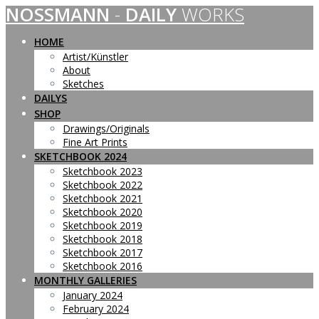
NOSSMANN
-
DAILY
WORKS
Skip
to
content
HOME
Artist/Künstler
About
Sketches
DAILYS
SHOP
Drawings/Originals
Fine Art Prints
SKETCHBOOK 2024
Sketchbook 2023
Sketchbook 2022
Sketchbook 2021
Sketchbook 2020
Sketchbook 2019
Sketchbook 2018
Sketchbook 2017
Sketchbook 2016
MONTHLY GALLERIES
January 2024
February 2024