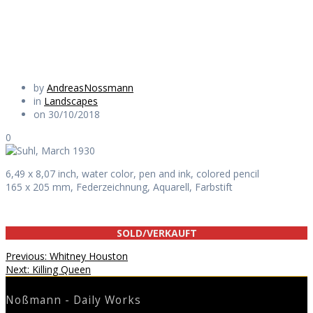
Daily Works
by
AndreasNossmann
in
Landscapes
on 30/10/2018
0
6,49 x 8,07 inch, water color, pen and ink, colored pencil
165 x 205 mm, Federzeichnung, Aquarell, Farbstift
SOLD/VERKAUFT
Beitragsnavigation
Previous
Previous:
Whitney Houston
Next
post:
Next:
Killing Queen
post:
Noßmann - Daily Works