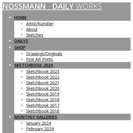
NOSSMANN
-
DAILY
WORKS
Skip
to
content
HOME
Artist/Künstler
About
Sketches
DAILYS
SHOP
Drawings/Originals
Fine Art Prints
SKETCHBOOK 2024
Sketchbook 2023
Sketchbook 2022
Sketchbook 2021
Sketchbook 2020
Sketchbook 2019
Sketchbook 2018
Sketchbook 2017
Sketchbook 2016
MONTHLY GALLERIES
January 2024
February 2024