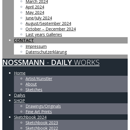
March 2024
April 2024
May 2024
June/July 2024
August/September 2024
October – December 2024
Last years Galleries
CONTACT
Impressum
Datenschutzerklärung
NOSSMANN
-
DAILY
WORKS
Home
Artist/Künstler
About
Sketches
Dailys
SHOP
Drawings/Originals
Fine Art Prints
Sketchbook 2024
Sketchbook 2023
Sketchbook 2022