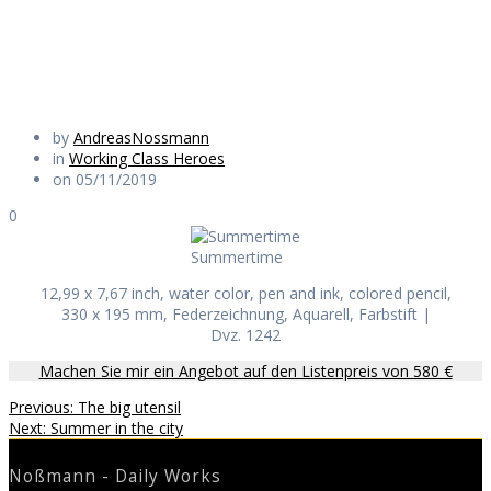
Daily Works
by
AndreasNossmann
in
Working Class Heroes
on 05/11/2019
0
Summertime
12,99 x 7,67 inch, water color, pen and ink, colored pencil,
330 x 195 mm, Federzeichnung, Aquarell, Farbstift |
Dvz. 1242
Machen Sie mir ein Angebot auf den Listenpreis von 580 €
Beitragsnavigation
Previous
Previous:
The big utensil
Next
post:
Next:
Summer in the city
post:
Noßmann - Daily Works