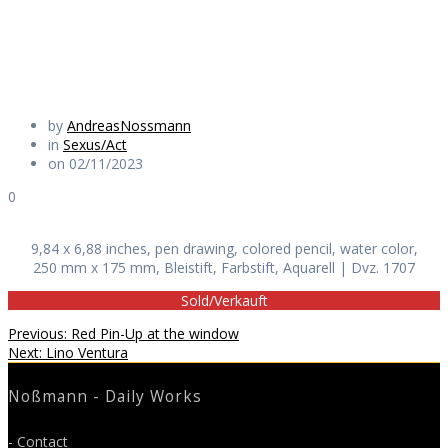
Daily Works
by
AndreasNossmann
in
Sexus/Act
on 02/11/2023
0
9,84 x 6,88 inches, pen drawing, colored pencil, water color,
250 mm x 175 mm, Bleistift, Farbstift, Aquarell | Dvz. 1707
Sold/Verkauft
Beitragsnavigation
Previous
Previous:
Red Pin-Up at the window
Next
post:
Next:
Lino Ventura
post:
Noßmann - Daily Works
- Contact