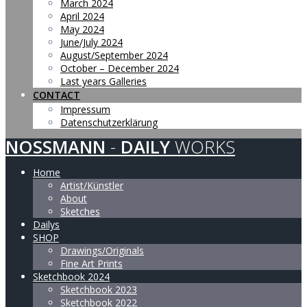
March 2024
April 2024
May 2024
June/July 2024
August/September 2024
October – December 2024
Last years Galleries
CONTACT
Impressum
Datenschutzerklärung
NOSSMANN
-
DAILY
WORKS
Home
Artist/Künstler
About
Sketches
Dailys
SHOP
Drawings/Originals
Fine Art Prints
Sketchbook 2024
Sketchbook 2023
Sketchbook 2022