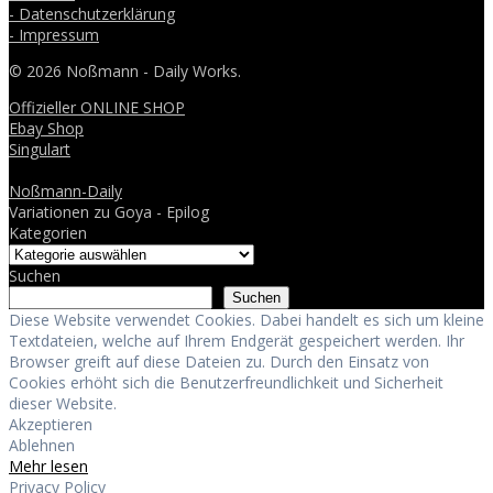
- Datenschutzerklärung
- Impressum
© 2026 Noßmann - Daily Works.
Offizieller ONLINE SHOP
Ebay Shop
Singulart
Noßmann-Daily
Variationen zu Goya - Epilog
Kategorien
Suchen
Suchen
Diese Website verwendet Cookies. Dabei handelt es sich um kleine
Textdateien, welche auf Ihrem Endgerät gespeichert werden. Ihr
Browser greift auf diese Dateien zu. Durch den Einsatz von
Cookies erhöht sich die Benutzerfreundlichkeit und Sicherheit
dieser Website.
Akzeptieren
Ablehnen
Mehr lesen
Privacy Policy