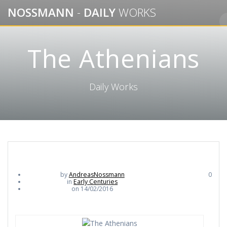
Skip
NOSSMANN
-
DAILY
WORKS
to
content
The Athenians
Daily Works
by
AndreasNossmann
0
in
Early Centuries
on 14/02/2016