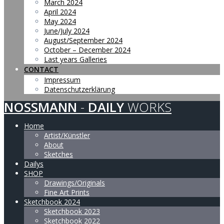
March 2024
April 2024
May 2024
June/July 2024
August/September 2024
October – December 2024
Last years Galleries
CONTACT
Impressum
Datenschutzerklärung
NOSSMANN
-
DAILY
WORKS
Home
Artist/Künstler
About
Sketches
Dailys
SHOP
Drawings/Originals
Fine Art Prints
Sketchbook 2024
Sketchbook 2023
Sketchbook 2022