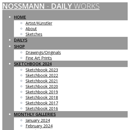
NOSSMANN
-
DAILY
WORKS
Skip
to
content
HOME
Artist/Künstler
About
Sketches
DAILYS
SHOP
Drawings/Originals
Fine Art Prints
SKETCHBOOK 2024
Sketchbook 2023
Sketchbook 2022
Sketchbook 2021
Sketchbook 2020
Sketchbook 2019
Sketchbook 2018
Sketchbook 2017
Sketchbook 2016
MONTHLY GALLERIES
January 2024
February 2024