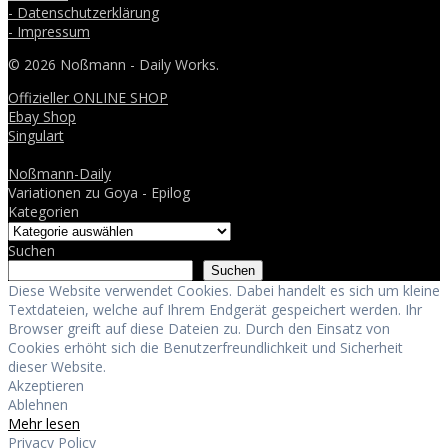
- Datenschutzerklärung
- Impressum
© 2026 Noßmann - Daily Works.
Offizieller ONLINE SHOP
Ebay Shop
Singulart
Noßmann-Daily
Variationen zu Goya - Epilog
Kategorien
Suchen
Suchen
Diese Website verwendet Cookies. Dabei handelt es sich um kleine
Textdateien, welche auf Ihrem Endgerät gespeichert werden. Ihr
Browser greift auf diese Dateien zu. Durch den Einsatz von
Cookies erhöht sich die Benutzerfreundlichkeit und Sicherheit
dieser Website.
Akzeptieren
Ablehnen
Mehr lesen
Privacy Policy