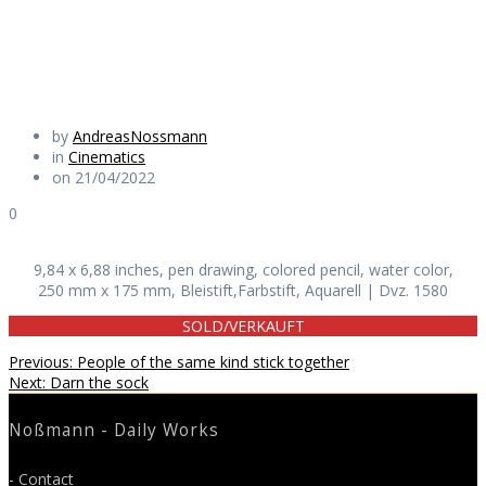
Daily Works
by
AndreasNossmann
in
Cinematics
on 21/04/2022
0
9,84 x 6,88 inches, pen drawing, colored pencil, water color,
250 mm x 175 mm, Bleistift,Farbstift, Aquarell | Dvz. 1580
SOLD/VERKAUFT
Beitragsnavigation
Previous
Previous:
People of the same kind stick together
Next
post:
Next:
Darn the sock
post:
Noßmann - Daily Works
- Contact