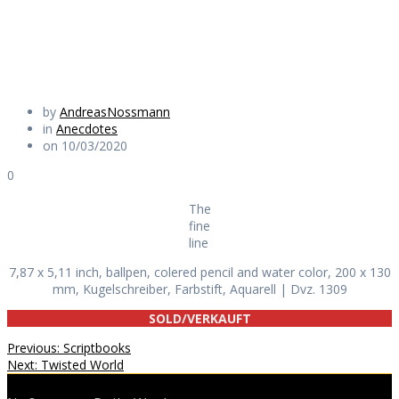
Daily Works
by
AndreasNossmann
in
Anecdotes
on 10/03/2020
0
The
fine
line
7,87 x 5,11 inch, ballpen, colered pencil and water color, 200 x 130
mm, Kugelschreiber, Farbstift, Aquarell | Dvz. 1309
SOLD/VERKAUFT
Beitragsnavigation
Previous
Previous:
Scriptbooks
Next
post:
Next:
Twisted World
post: