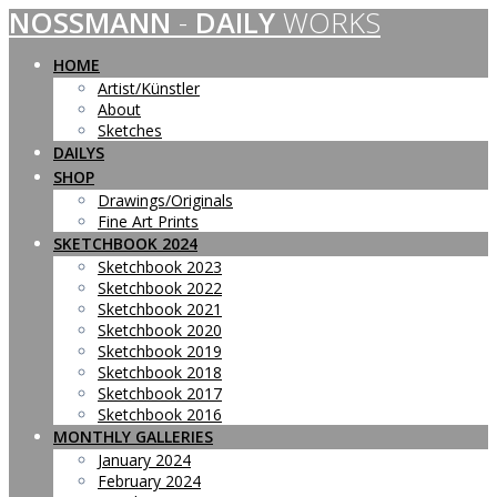
NOSSMANN
-
DAILY
WORKS
Skip
to
content
HOME
Artist/Künstler
About
Sketches
DAILYS
SHOP
Drawings/Originals
Fine Art Prints
SKETCHBOOK 2024
Sketchbook 2023
Sketchbook 2022
Sketchbook 2021
Sketchbook 2020
Sketchbook 2019
Sketchbook 2018
Sketchbook 2017
Sketchbook 2016
MONTHLY GALLERIES
January 2024
February 2024