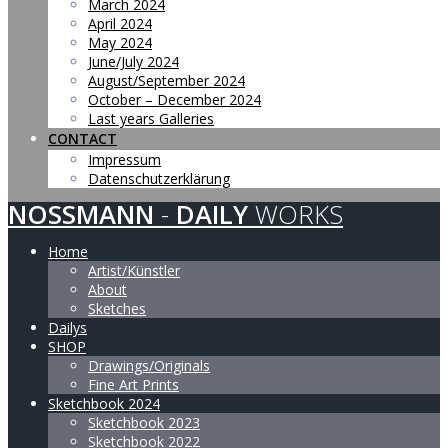
March 2024
April 2024
May 2024
June/July 2024
August/September 2024
October – December 2024
Last years Galleries
CONTACT
Impressum
Datenschutzerklärung
NOSSMANN
-
DAILY
WORKS
Home
Artist/Künstler
About
Sketches
Dailys
SHOP
Drawings/Originals
Fine Art Prints
Sketchbook 2024
Sketchbook 2023
Sketchbook 2022