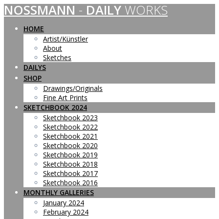
NOSSMANN
-
DAILY
WORKS
Skip
to
content
HOME
Artist/Künstler
About
Sketches
DAILYS
SHOP
Drawings/Originals
Fine Art Prints
SKETCHBOOK 2024
Sketchbook 2023
Sketchbook 2022
Sketchbook 2021
Sketchbook 2020
Sketchbook 2019
Sketchbook 2018
Sketchbook 2017
Sketchbook 2016
MONTHLY GALLERIES
January 2024
February 2024