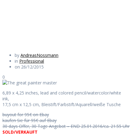
master
Daily Works
by
AndreasNossmann
in
Professional
on 26/12/2015
0
6,89 x 4,25 inches, lead and colored pencil/watercolor/white
ink,
17,5 cm x 12,5 cm, Bleistift/Farbstift/Aquarell/weiße Tusche
buyout for 95€ on Ebay
kaufen Sie für 95€ auf Ebay
30 days Offer, 30 Tage Angebot – END 25.01.2016/ca. 21:55 Uhr
SOLD/VERKAUFT