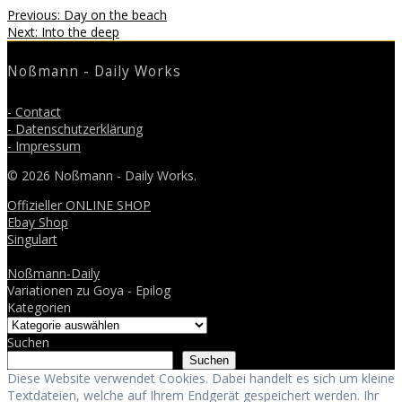
Beitragsnavigation
Previous
Previous:
Day on the beach
Next
post:
Next:
Into the deep
post:
Noßmann - Daily Works
- Contact
- Datenschutzerklärung
- Impressum
© 2026 Noßmann - Daily Works.
Offizieller ONLINE SHOP
Ebay Shop
Singulart
Noßmann-Daily
Variationen zu Goya - Epilog
Kategorien
Suchen
Suchen
Diese Website verwendet Cookies. Dabei handelt es sich um kleine
Textdateien, welche auf Ihrem Endgerät gespeichert werden. Ihr