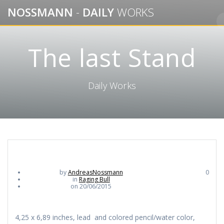
Skip
NOSSMANN
-
DAILY
WORKS
to
content
The last Stand
Daily Works
by
AndreasNossmann
0
in
Raging Bull
on 20/06/2015
4,25 x 6,89 inches, lead and colored pencil/water color,