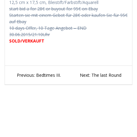
12,5 cm x 17,5 cm, Bleistift/Farbstift/Aquarell
start bid a for 28€ or buyout for 95€ on Ebay
Starten sie mit einem Gebot für 28€ oder kaufen Sie für 95€
auf Ebay
10 days Offer, 10 Tage Angebot – END
30.06.2015/21:10Uhr
SOLD/VERKAUFT
Beitragsnavigation
Previous
Next
Previous:
Bedtimes III.
Next:
The last Round
post:
post: