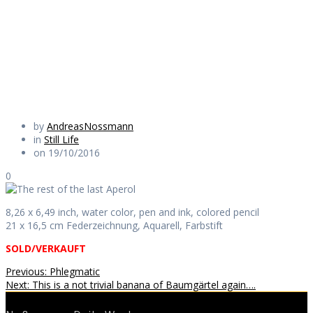
last Aperol
Daily Works
by
AndreasNossmann
in
Still Life
on 19/10/2016
0
8,26 x 6,49 inch, water color, pen and ink, colored pencil
21 x 16,5 cm Federzeichnung, Aquarell, Farbstift
SOLD/VERKAUFT
Beitragsnavigation
Previous
Previous:
Phlegmatic
Next
post:
Next:
This is a not trivial banana of Baumgärtel again….
post: