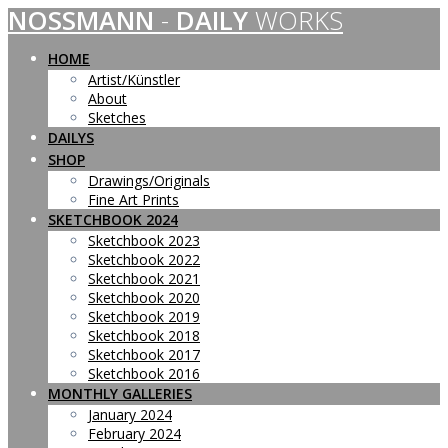
NOSSMANN
-
DAILY
WORKS
Skip
to
content
HOME
Artist/Künstler
About
Sketches
DAILYS
SHOP
Drawings/Originals
Fine Art Prints
SKETCHBOOK 2024
Sketchbook 2023
Sketchbook 2022
Sketchbook 2021
Sketchbook 2020
Sketchbook 2019
Sketchbook 2018
Sketchbook 2017
Sketchbook 2016
MONTHLY GALLERIES
January 2024
February 2024