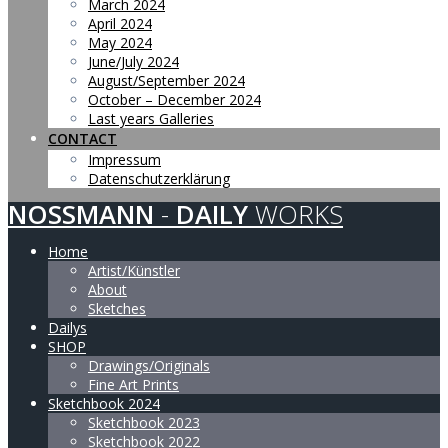
March 2024
April 2024
May 2024
June/July 2024
August/September 2024
October – December 2024
Last years Galleries
CONTACT
Impressum
Datenschutzerklärung
NOSSMANN
-
DAILY
WORKS
Home
Artist/Künstler
About
Sketches
Dailys
SHOP
Drawings/Originals
Fine Art Prints
Sketchbook 2024
Sketchbook 2023
Sketchbook 2022