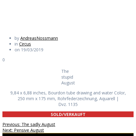
Daily Works
by
AndreasNossmann
in
Circus
on 19/03/2019
0
The
stupid
August
9,84 x 6,88 inches, Bourdon tube drawing and water Color,
250 mm x 175 mm, Rohrfederzeichnung, Aquarell |
Dvz. 1135
SOLD/VERKAUFT
Beitragsnavigation
Previous
Previous:
The sadly August
Next
post:
Next:
Pensive August
post: