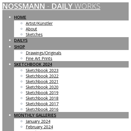
NOSSMANN
-
DAILY
WORKS
Skip
to
content
HOME
Artist/Künstler
About
Sketches
DAILYS
SHOP
Drawings/Originals
Fine Art Prints
SKETCHBOOK 2024
Sketchbook 2023
Sketchbook 2022
Sketchbook 2021
Sketchbook 2020
Sketchbook 2019
Sketchbook 2018
Sketchbook 2017
Sketchbook 2016
MONTHLY GALLERIES
January 2024
February 2024