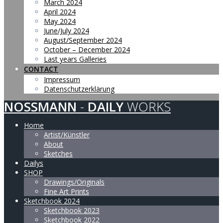
March 2024
April 2024
May 2024
June/July 2024
August/September 2024
October – December 2024
Last years Galleries
CONTACT
Impressum
Datenschutzerklärung
NOSSMANN
-
DAILY
WORKS
Home
Artist/Künstler
About
Sketches
Dailys
SHOP
Drawings/Originals
Fine Art Prints
Sketchbook 2024
Sketchbook 2023
Sketchbook 2022