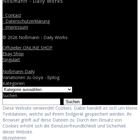
Noßmann - Daily Works
- Contact
- Datenschutzerklärung
- Impressum
© 2026 Noßmann - Daily Works.
Offizieller ONLINE SHOP
Ebay Shop
Singulart
Noßmann-Daily
Variationen zu Goya - Epilog
Kategorien
Suchen
Suchen
Diese Website verwendet Cookies. Dabei handelt es sich um kleine
Textdateien, welche auf Ihrem Endgerät gespeichert werden. Ihr
Browser greift auf diese Dateien zu. Durch den Einsatz von
Cookies erhöht sich die Benutzerfreundlichkeit und Sicherheit
dieser Website.
Akzeptieren