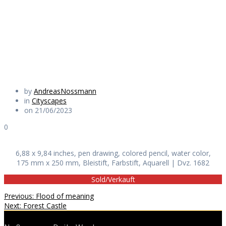
tavern
Daily Works
by
AndreasNossmann
in
Cityscapes
on 21/06/2023
0
6,88 x 9,84 inches, pen drawing, colored pencil, water color,
175 mm x 250 mm, Bleistift, Farbstift, Aquarell | Dvz. 1682
Sold/Verkauft
Beitragsnavigation
Previous
Previous:
Flood of meaning
Next
post:
Next:
Forest Castle
post: