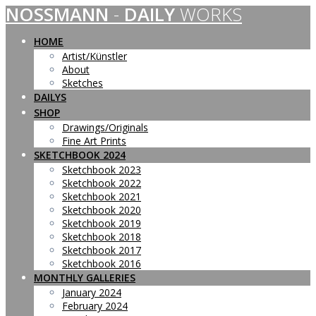
NOSSMANN
-
DAILY
WORKS
Skip
to
content
HOME
Artist/Künstler
About
Sketches
DAILYS
SHOP
Drawings/Originals
Fine Art Prints
SKETCHBOOK 2024
Sketchbook 2023
Sketchbook 2022
Sketchbook 2021
Sketchbook 2020
Sketchbook 2019
Sketchbook 2018
Sketchbook 2017
Sketchbook 2016
MONTHLY GALLERIES
January 2024
February 2024