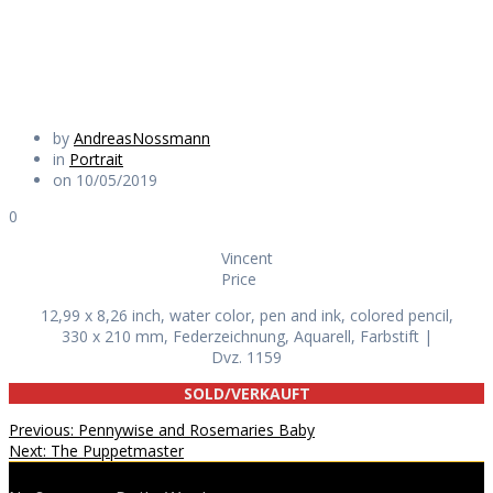
Daily Works
by
AndreasNossmann
in
Portrait
on 10/05/2019
0
Vincent
Price
12,99 x 8,26 inch, water color, pen and ink, colored pencil,
330 x 210 mm, Federzeichnung, Aquarell, Farbstift |
Dvz. 1159
SOLD/VERKAUFT
Beitragsnavigation
Previous
Previous:
Pennywise and Rosemaries Baby
Next
post:
Next:
The Puppetmaster
post: