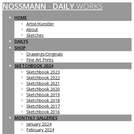
NOSSMANN
-
DAILY
WORKS
Skip
to
content
HOME
Artist/Künstler
About
Sketches
DAILYS
SHOP
Drawings/Originals
Fine Art Prints
SKETCHBOOK 2024
Sketchbook 2023
Sketchbook 2022
Sketchbook 2021
Sketchbook 2020
Sketchbook 2019
Sketchbook 2018
Sketchbook 2017
Sketchbook 2016
MONTHLY GALLERIES
January 2024
February 2024