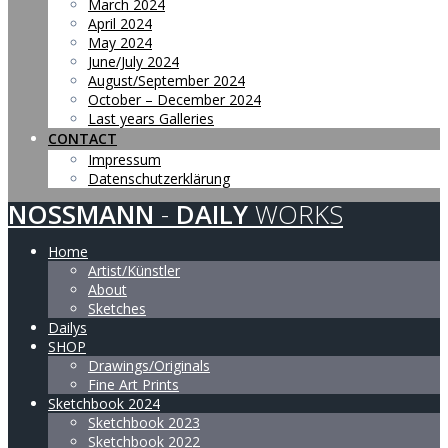
March 2024
April 2024
May 2024
June/July 2024
August/September 2024
October – December 2024
Last years Galleries
CONTACT
Impressum
Datenschutzerklärung
NOSSMANN
-
DAILY
WORKS
Home
Artist/Künstler
About
Sketches
Dailys
SHOP
Drawings/Originals
Fine Art Prints
Sketchbook 2024
Sketchbook 2023
Sketchbook 2022