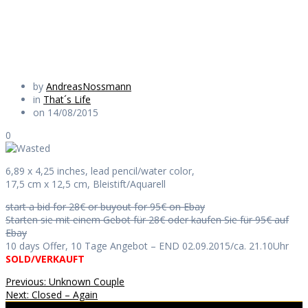
Daily Works
by
AndreasNossmann
in
That´s Life
on 14/08/2015
0
6,89 x 4,25 inches, lead pencil/water color,
17,5 cm x 12,5 cm, Bleistift/Aquarell
start a bid for 28€ or buyout for 95€ on Ebay
Starten sie mit einem Gebot für 28€ oder kaufen Sie für 95€ auf
Ebay
10 days Offer, 10 Tage Angebot – END 02.09.2015/ca. 21.10Uhr
SOLD/VERKAUFT
Beitragsnavigation
Previous
Previous:
Unknown Couple
Next
post:
Next:
Closed – Again
post: