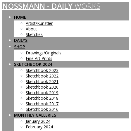
NOSSMANN
-
DAILY
WORKS
Skip
to
content
HOME
Artist/Künstler
About
Sketches
DAILYS
SHOP
Drawings/Originals
Fine Art Prints
SKETCHBOOK 2024
Sketchbook 2023
Sketchbook 2022
Sketchbook 2021
Sketchbook 2020
Sketchbook 2019
Sketchbook 2018
Sketchbook 2017
Sketchbook 2016
MONTHLY GALLERIES
January 2024
February 2024