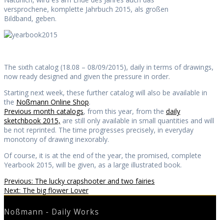
versprochene, komplette Jahrbuch 2015, als großen
Bildband, geben.
The sixth catalog (18.08 – 08/09/2015), daily in terms of drawings,
now ready designed and given the pressure in order.
Starting next week, these further catalog will also be available in
the
Noßmann Online Shop
.
Previous month catalogs
, from this year, from the
daily
sketchbook 2015,
are still only available in small quantities and will
be not reprinted. The time progresses precisely, in everyday
monotony of drawing inexorably.
Of course, it is at the end of the year, the promised, complete
Yearbook 2015, will be given, as a large illustrated book.
Beitragsnavigation
Previous
Previous:
The lucky crapshooter and two fairies
Next
post:
Next:
The big flower Lover
post:
Noßmann - Daily Works