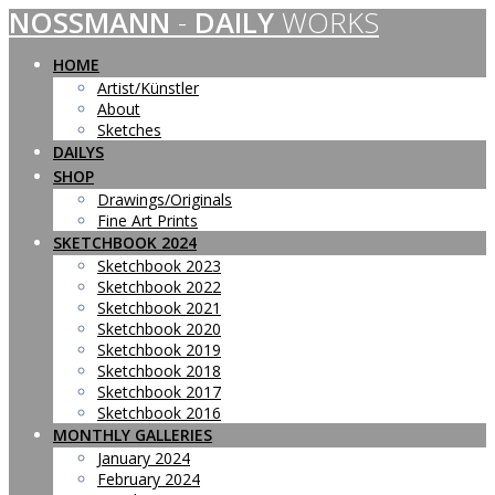
NOSSMANN
-
DAILY
WORKS
Skip
to
content
HOME
Artist/Künstler
About
Sketches
DAILYS
SHOP
Drawings/Originals
Fine Art Prints
SKETCHBOOK 2024
Sketchbook 2023
Sketchbook 2022
Sketchbook 2021
Sketchbook 2020
Sketchbook 2019
Sketchbook 2018
Sketchbook 2017
Sketchbook 2016
MONTHLY GALLERIES
January 2024
February 2024