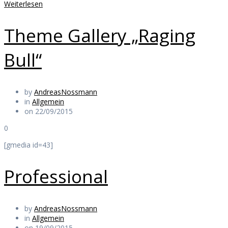
Weiterlesen
Theme Gallery „Raging
Bull“
by
AndreasNossmann
in
Allgemein
on 22/09/2015
0
[gmedia id=43]
Professional
by
AndreasNossmann
in
Allgemein
on 19/09/2015