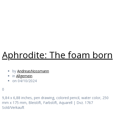
Allgemein
Daily Works
Aphrodite: The foam born
by
AndreasNossmann
in
Allgemein
on 04/10/2024
0
9,84 x 6,88 inches, pen drawing, colored pencil, water color, 250
mm x 175 mm, Bleistift, Farbstift, Aquarell | Dvz. 1767
Sold/Verkauft