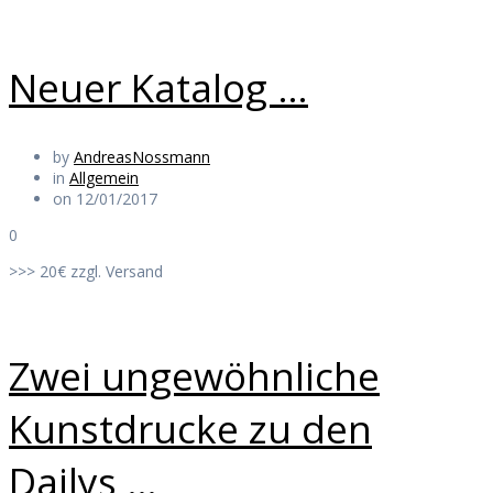
Neuer Katalog …
by
AndreasNossmann
in
Allgemein
on 12/01/2017
0
>>> 20€ zzgl. Versand
Zwei ungewöhnliche
Kunstdrucke zu den
Dailys …