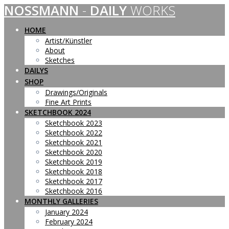
NOSSMANN
-
DAILY
WORKS
Skip
to
content
HOME
Artist/Künstler
About
Sketches
DAILYS
SHOP
Drawings/Originals
Fine Art Prints
SKETCHBOOK 2024
Sketchbook 2023
Sketchbook 2022
Sketchbook 2021
Sketchbook 2020
Sketchbook 2019
Sketchbook 2018
Sketchbook 2017
Sketchbook 2016
MONTHLY GALLERIES
January 2024
February 2024