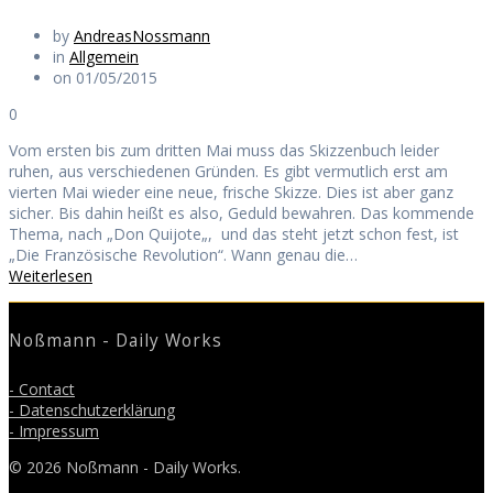
by
AndreasNossmann
in
Allgemein
on 01/05/2015
0
Vom ersten bis zum dritten Mai muss das Skizzenbuch leider
ruhen, aus verschiedenen Gründen. Es gibt vermutlich erst am
vierten Mai wieder eine neue, frische Skizze. Dies ist aber ganz
sicher. Bis dahin heißt es also, Geduld bewahren. Das kommende
Thema, nach „Don Quijote„, und das steht jetzt schon fest, ist
„Die Französische Revolution“. Wann genau die…
Weiterlesen
Noßmann - Daily Works
- Contact
- Datenschutzerklärung
- Impressum
© 2026 Noßmann - Daily Works.