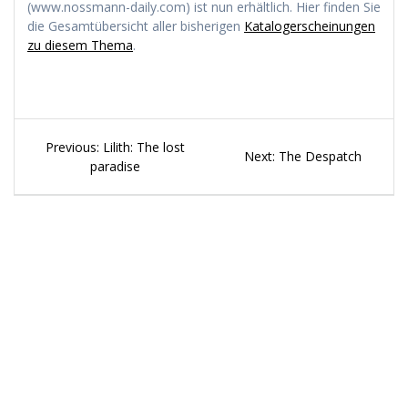
(www.nossmann-daily.com) ist nun erhältlich. Hier finden Sie
die Gesamtübersicht aller bisherigen
Katalogerscheinungen
zu diesem Thema
.
Beitragsnavigation
Previous
Previous:
Lilith: The lost
Next
Next:
The Despatch
post:
paradise
post: