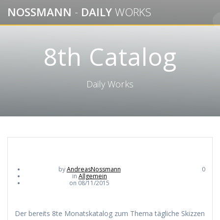
Skip
NOSSMANN
-
DAILY
WORKS
to
content
8th Catalog
Daily Works
by
AndreasNossmann
0
in
Allgemein
on 08/11/2015
Der bereits 8te Monatskatalog zum Thema tägliche Skizzen