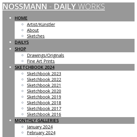
NOSSMANN
-
DAILY
WORKS
Skip
to
content
HOME
Artist/Künstler
About
Sketches
DAILYS
SHOP
Drawings/Originals
Fine Art Prints
SKETCHBOOK 2024
Sketchbook 2023
Sketchbook 2022
Sketchbook 2021
Sketchbook 2020
Sketchbook 2019
Sketchbook 2018
Sketchbook 2017
Sketchbook 2016
MONTHLY GALLERIES
January 2024
February 2024