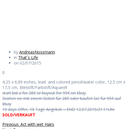
round
Daily Works
by
AndreasNossmann
in
That´s Life
on 02/07/2015
0
4,25 x 6,89 inches, lead and colored pencil/water color, 12,5 cm x
17,5 cm, Bleistift/Farbstift/Aquarell
start bid a for 28€ or buyout for 95€ on Ebay
Starten sie mit einem Gebot für 28€ oder kaufen Sie für 95€ auf
Ebay
10 days Offer, 10 Tage Angebot – END 12.07.2015/21:11Uhr
SOLD/VERKAUFT
Beitragsnavigation
Previous
Previous:
Act with wet Hairs