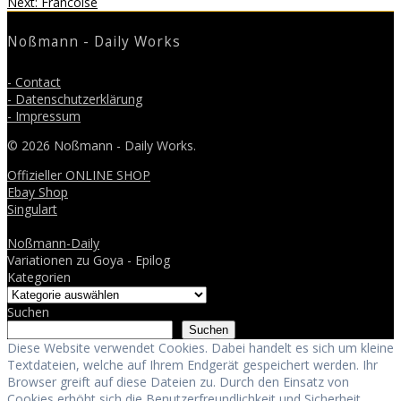
Next
post:
Next:
Francoise
post:
Noßmann - Daily Works
- Contact
- Datenschutzerklärung
- Impressum
© 2026 Noßmann - Daily Works.
Offizieller ONLINE SHOP
Ebay Shop
Singulart
Noßmann-Daily
Variationen zu Goya - Epilog
Kategorien
Suchen
Suchen
Diese Website verwendet Cookies. Dabei handelt es sich um kleine
Textdateien, welche auf Ihrem Endgerät gespeichert werden. Ihr
Browser greift auf diese Dateien zu. Durch den Einsatz von
Cookies erhöht sich die Benutzerfreundlichkeit und Sicherheit