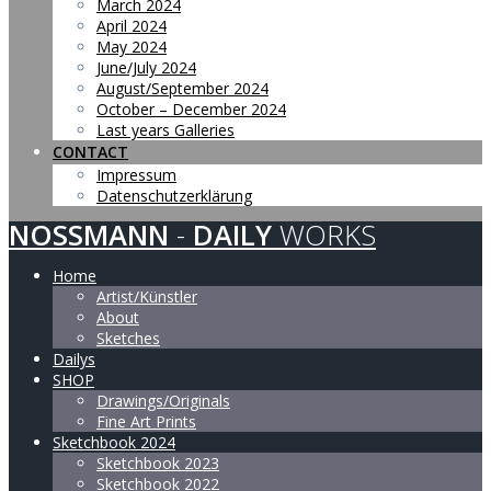
March 2024
April 2024
May 2024
June/July 2024
August/September 2024
October – December 2024
Last years Galleries
CONTACT
Impressum
Datenschutzerklärung
NOSSMANN
-
DAILY
WORKS
Home
Artist/Künstler
About
Sketches
Dailys
SHOP
Drawings/Originals
Fine Art Prints
Sketchbook 2024
Sketchbook 2023
Sketchbook 2022