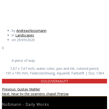
Daily Works
by
AndreasNossmann
in
Landscapes
on 29/09/2020
0
A piece of way
7,67 x 7,67 inch, water color, pen and ink, colored pencil,
195 x 195 mm, Federzeichnung, Aquarell, Farbstift | Dvz. 1384
SOLD/VERKAUFT
Beitragsnavigation
Previous
Previous:
Gustav Mahler
Next
post:
Next:
Near by the seamens chapel Prerow
post:
Noßmann - Daily Works