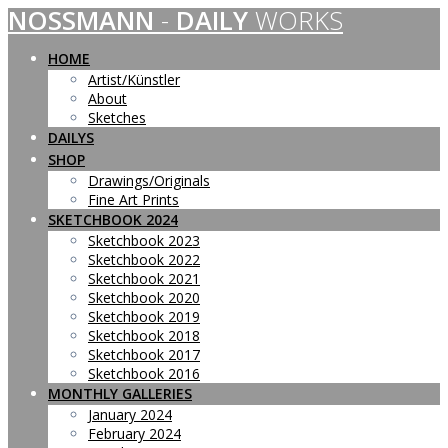
NOSSMANN
-
DAILY
WORKS
Skip
to
content
HOME
Artist/Künstler
About
Sketches
DAILYS
SHOP
Drawings/Originals
Fine Art Prints
SKETCHBOOK 2024
Sketchbook 2023
Sketchbook 2022
Sketchbook 2021
Sketchbook 2020
Sketchbook 2019
Sketchbook 2018
Sketchbook 2017
Sketchbook 2016
MONTHLY GALLERIES
January 2024
February 2024