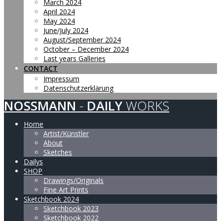
March 2024
April 2024
May 2024
June/July 2024
August/September 2024
October – December 2024
Last years Galleries
CONTACT
Impressum
Datenschutzerklärung
NOSSMANN
-
DAILY
WORKS
Home
Artist/Künstler
About
Sketches
Dailys
SHOP
Drawings/Originals
Fine Art Prints
Sketchbook 2024
Sketchbook 2023
Sketchbook 2022