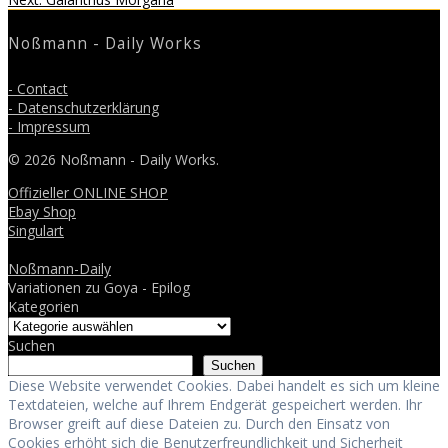
post:
Noßmann - Daily Works
- Contact
- Datenschutzerklärung
- Impressum
© 2026 Noßmann - Daily Works.
Offizieller ONLINE SHOP
Ebay Shop
Singulart
Noßmann-Daily
Variationen zu Goya - Epilog
Kategorien
Suchen
Suchen
Diese Website verwendet Cookies. Dabei handelt es sich um kleine
Textdateien, welche auf Ihrem Endgerät gespeichert werden. Ihr
Browser greift auf diese Dateien zu. Durch den Einsatz von
Cookies erhöht sich die Benutzerfreundlichkeit und Sicherheit