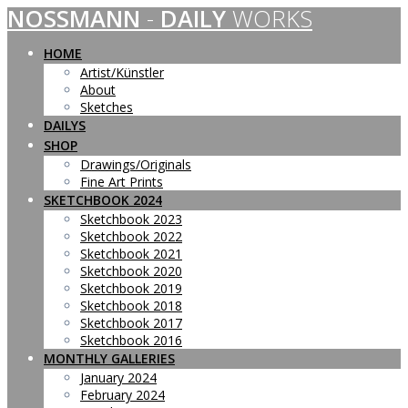
NOSSMANN
-
DAILY
WORKS
Skip
to
content
HOME
Artist/Künstler
About
Sketches
DAILYS
SHOP
Drawings/Originals
Fine Art Prints
SKETCHBOOK 2024
Sketchbook 2023
Sketchbook 2022
Sketchbook 2021
Sketchbook 2020
Sketchbook 2019
Sketchbook 2018
Sketchbook 2017
Sketchbook 2016
MONTHLY GALLERIES
January 2024
February 2024