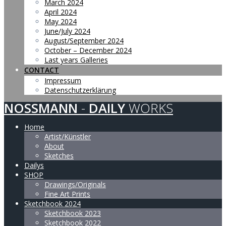
March 2024
April 2024
May 2024
June/July 2024
August/September 2024
October – December 2024
Last years Galleries
CONTACT
Impressum
Datenschutzerklärung
NOSSMANN
-
DAILY
WORKS
Home
Artist/Künstler
About
Sketches
Dailys
SHOP
Drawings/Originals
Fine Art Prints
Sketchbook 2024
Sketchbook 2023
Sketchbook 2022