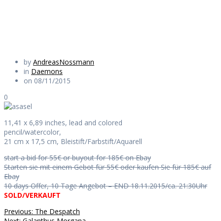
Daily Works
by
AndreasNossmann
in
Daemons
on 08/11/2015
0
11,41 x 6,89 inches, lead and colored
pencil/watercolor,
21 cm x 17,5 cm, Bleistift/Farbstift/Aquarell
start a bid for 55€ or buyout for 185€ on Ebay
Starten sie mit einem Gebot für 55€ oder kaufen Sie für 185€ auf
Ebay
10 days Offer, 10 Tage Angebot – END 18.11.2015/ca. 21:30Uhr
SOLD/VERKAUFT
Beitragsnavigation
Previous
Previous:
The Despatch
Next
post:
Next:
Galanthus Morgana