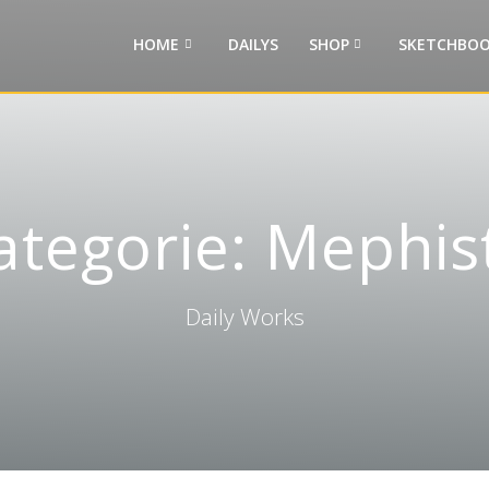
HOME
DAILYS
SHOP
SKETCHBOO
ategorie:
Mephis
Daily Works