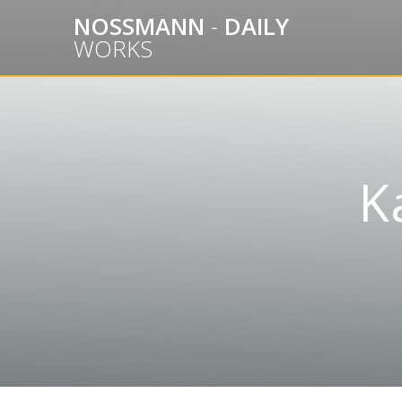
Skip
NOSSMANN
-
DAILY
to
WORKS
content
K