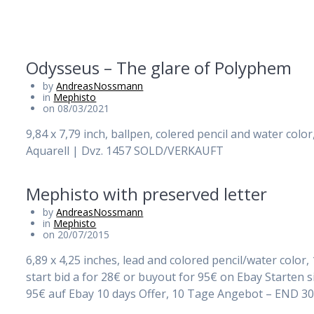
Odysseus – The glare of Polyphem
by
AndreasNossmann
in
Mephisto
on 08/03/2021
9,84 x 7,79 inch, ballpen, colered pencil and water colo
Aquarell | Dvz. 1457 SOLD/VERKAUFT
Mephisto with preserved letter
by
AndreasNossmann
in
Mephisto
on 20/07/2015
6,89 x 4,25 inches, lead and colored pencil/water color, 
start bid a for 28€ or buyout for 95€ on Ebay Starten 
95€ auf Ebay 10 days Offer, 10 Tage Angebot – END 