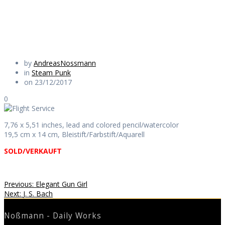
Daily Works
by
AndreasNossmann
in
Steam Punk
on 23/12/2017
0
7,76 x 5,51 inches, lead and colored pencil/watercolor
19,5 cm x 14 cm, Bleistift/Farbstift/Aquarell
SOLD/VERKAUFT
Beitragsnavigation
Previous
Previous:
Elegant Gun Girl
Next
post:
Next:
J. S. Bach
post:
Noßmann - Daily Works