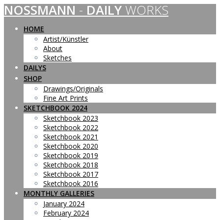
NOSSMANN
-
DAILY
WORKS
Skip
to
content
HOME
Artist/Künstler
About
Sketches
DAILYS
SHOP
Drawings/Originals
Fine Art Prints
SKETCHBOOK 2024
Sketchbook 2023
Sketchbook 2022
Sketchbook 2021
Sketchbook 2020
Sketchbook 2019
Sketchbook 2018
Sketchbook 2017
Sketchbook 2016
MONTHLY GALLERIES
January 2024
February 2024