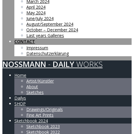
March 2024
April 2024
May 2024
June/July 2024
August/September 2024
October – December 2024
Last years Galleries
CONTACT
Impressum
Datenschutzerklärung
NOSSMANN
-
DAILY
WORKS
Home
Artist/Künstler
About
Sketches
Dailys
SHOP
Drawings/Originals
Fine Art Prints
Sketchbook 2024
Sketchbook 2023
Sketchbook 2022