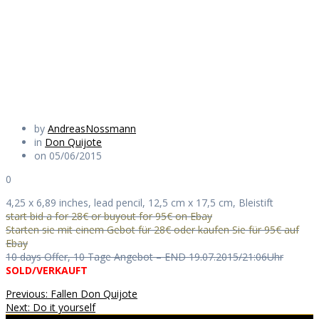
Quijote Attack II.
Daily Works
by
AndreasNossmann
in
Don Quijote
on 05/06/2015
0
4,25 x 6,89 inches, lead pencil, 12,5 cm x 17,5 cm, Bleistift
start bid a for 28€ or buyout for 95€ on Ebay
Starten sie mit einem Gebot für 28€ oder kaufen Sie für 95€ auf
Ebay
10 days Offer, 10 Tage Angebot – END 19.07.2015/21:06Uhr
SOLD/VERKAUFT
Beitragsnavigation
Previous
Previous:
Fallen Don Quijote
Next
post:
Next:
Do it yourself