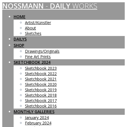
NOSSMANN
-
DAILY
WORKS
Skip
to
content
HOME
Artist/Künstler
About
Sketches
DAILYS
SHOP
Drawings/Originals
Fine Art Prints
SKETCHBOOK 2024
Sketchbook 2023
Sketchbook 2022
Sketchbook 2021
Sketchbook 2020
Sketchbook 2019
Sketchbook 2018
Sketchbook 2017
Sketchbook 2016
MONTHLY GALLERIES
January 2024
February 2024