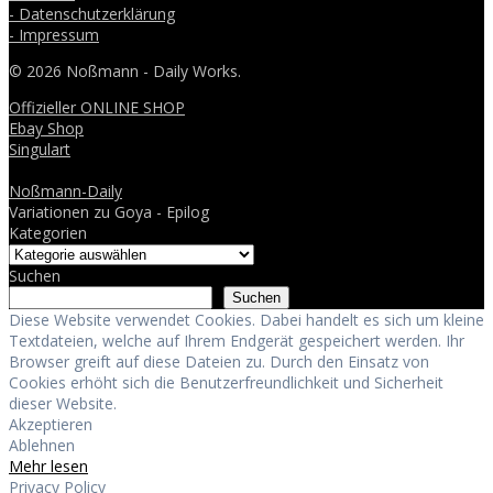
- Datenschutzerklärung
- Impressum
© 2026 Noßmann - Daily Works.
Offizieller ONLINE SHOP
Ebay Shop
Singulart
Noßmann-Daily
Variationen zu Goya - Epilog
Kategorien
Suchen
Suchen
Diese Website verwendet Cookies. Dabei handelt es sich um kleine
Textdateien, welche auf Ihrem Endgerät gespeichert werden. Ihr
Browser greift auf diese Dateien zu. Durch den Einsatz von
Cookies erhöht sich die Benutzerfreundlichkeit und Sicherheit
dieser Website.
Akzeptieren
Ablehnen
Mehr lesen
Privacy Policy