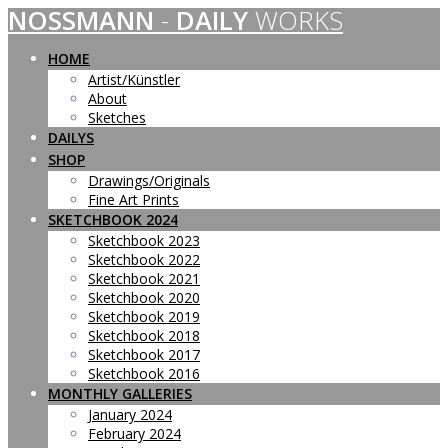
NOSSMANN
-
DAILY
WORKS
Skip
to
content
HOME
Artist/Künstler
About
Sketches
DAILYS
SHOP
Drawings/Originals
Fine Art Prints
SKETCHBOOK 2024
Sketchbook 2023
Sketchbook 2022
Sketchbook 2021
Sketchbook 2020
Sketchbook 2019
Sketchbook 2018
Sketchbook 2017
Sketchbook 2016
MONTHLY GALLERIES
January 2024
February 2024