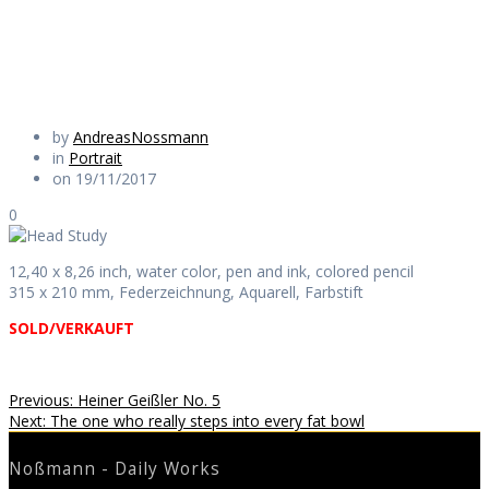
Daily Works
by
AndreasNossmann
in
Portrait
on 19/11/2017
0
12,40 x 8,26 inch, water color, pen and ink, colored pencil
315 x 210 mm, Federzeichnung, Aquarell, Farbstift
SOLD/VERKAUFT
Beitragsnavigation
Previous
Previous:
Heiner Geißler No. 5
Next
post:
Next:
The one who really steps into every fat bowl
post:
Noßmann - Daily Works