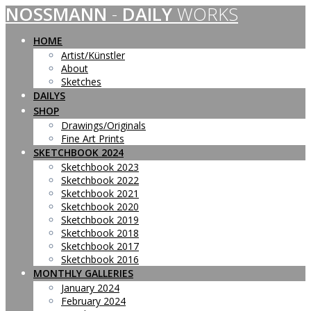
NOSSMANN
-
DAILY
WORKS
Skip
to
content
HOME
Artist/Künstler
About
Sketches
DAILYS
SHOP
Drawings/Originals
Fine Art Prints
SKETCHBOOK 2024
Sketchbook 2023
Sketchbook 2022
Sketchbook 2021
Sketchbook 2020
Sketchbook 2019
Sketchbook 2018
Sketchbook 2017
Sketchbook 2016
MONTHLY GALLERIES
January 2024
February 2024