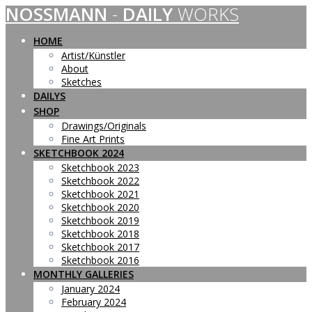
NOSSMANN
-
DAILY
WORKS
Skip
to
content
HOME
Artist/Künstler
About
Sketches
DAILYS
SHOP
Drawings/Originals
Fine Art Prints
SKETCHBOOK 2024
Sketchbook 2023
Sketchbook 2022
Sketchbook 2021
Sketchbook 2020
Sketchbook 2019
Sketchbook 2018
Sketchbook 2017
Sketchbook 2016
MONTHLY GALLERIES
January 2024
February 2024