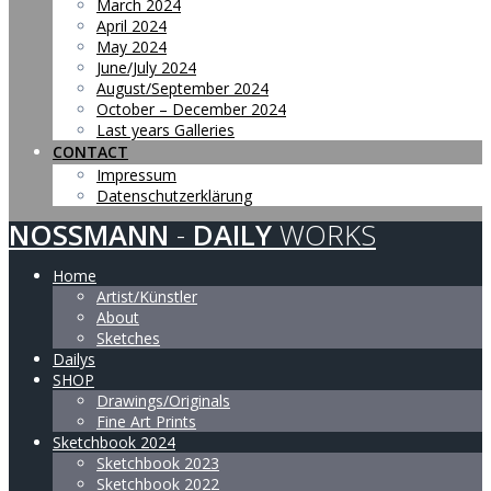
March 2024
April 2024
May 2024
June/July 2024
August/September 2024
October – December 2024
Last years Galleries
CONTACT
Impressum
Datenschutzerklärung
NOSSMANN
-
DAILY
WORKS
Home
Artist/Künstler
About
Sketches
Dailys
SHOP
Drawings/Originals
Fine Art Prints
Sketchbook 2024
Sketchbook 2023
Sketchbook 2022