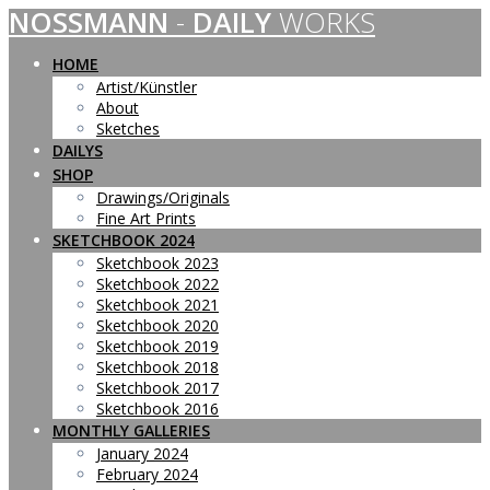
NOSSMANN
-
DAILY
WORKS
Skip
to
content
HOME
Artist/Künstler
About
Sketches
DAILYS
SHOP
Drawings/Originals
Fine Art Prints
SKETCHBOOK 2024
Sketchbook 2023
Sketchbook 2022
Sketchbook 2021
Sketchbook 2020
Sketchbook 2019
Sketchbook 2018
Sketchbook 2017
Sketchbook 2016
MONTHLY GALLERIES
January 2024
February 2024