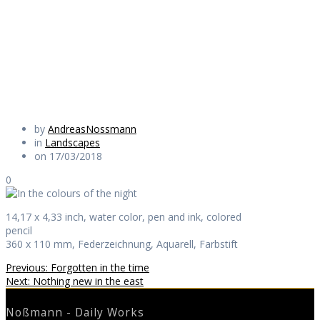
the night
Daily Works
by
AndreasNossmann
in
Landscapes
on 17/03/2018
0
14,17 x 4,33 inch, water color, pen and ink, colored
pencil
360 x 110 mm, Federzeichnung, Aquarell, Farbstift
Beitragsnavigation
Previous
Previous:
Forgotten in the time
Next
post:
Next:
Nothing new in the east
post:
Noßmann - Daily Works