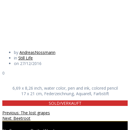
shocked
Daily Works
by
AndreasNossmann
in
Still Life
on 27/12/2016
0
6,69 x 8,26 inch, water color, pen and ink, colored pencil
17 x 21 cm, Federzeichnung, Aquarell, Farbstift
SOLD/VERKAUFT
Beitragsnavigation
Previous
Previous:
The lost grapes
Next
post:
Next:
Beetroot
post: