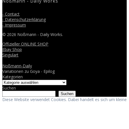
Noßmann - Daily Works
- Contact
- Datenschutzerklärung
- Impressum
© 2026 Noßmann - Daily Works.
Offizieller ONLINE SHOP
Ebay Shop
Singulart
Noßmann-Daily
Variationen zu Goya - Epilog
Kategorien
Suchen
Suchen
Diese Website verwendet Cookies. Dabei handelt es sich um kleine
Textdateien, welche auf Ihrem Endgerät gespeichert werden. Ihr
Browser greift auf diese Dateien zu. Durch den Einsatz von
Cookies erhöht sich die Benutzerfreundlichkeit und Sicherheit
dieser Website.
Akzeptieren