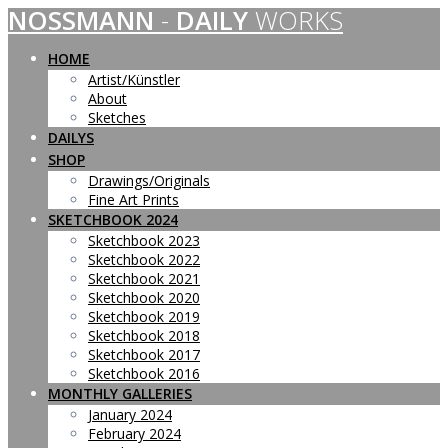
NOSSMANN
-
DAILY
WORKS
Skip
to
content
HOME
Artist/Künstler
About
Sketches
DAILYS
SHOP
Drawings/Originals
Fine Art Prints
SKETCHBOOK 2024
Sketchbook 2023
Sketchbook 2022
Sketchbook 2021
Sketchbook 2020
Sketchbook 2019
Sketchbook 2018
Sketchbook 2017
Sketchbook 2016
MONTHLY GALLERIES
January 2024
February 2024