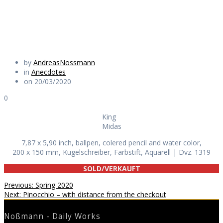
Daily Works
by
AndreasNossmann
in
Anecdotes
on 20/03/2020
0
King
Midas
7,87 x 5,90 inch, ballpen, colered pencil and water color,
200 x 150 mm, Kugelschreiber, Farbstift, Aquarell | Dvz. 1319
SOLD/VERKAUFT
Beitragsnavigation
Previous
Previous:
Spring 2020
Next
post:
Next:
Pinocchio – with distance from the checkout
post:
Noßmann - Daily Works