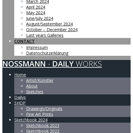
March 2024
April 2024
May 2024
June/July 2024
August/September 2024
October – December 2024
Last years Galleries
CONTACT
Impressum
Datenschutzerklärung
NOSSMANN
-
DAILY
WORKS
Home
Artist/Künstler
About
Sketches
Dailys
SHOP
Drawings/Originals
Fine Art Prints
Sketchbook 2024
Sketchbook 2023
Sketchbook 2022