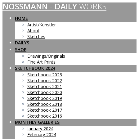
NOSSMANN
-
DAILY
WORKS
Skip
to
content
HOME
Artist/Künstler
About
Sketches
DAILYS
SHOP
Drawings/Originals
Fine Art Prints
SKETCHBOOK 2024
Sketchbook 2023
Sketchbook 2022
Sketchbook 2021
Sketchbook 2020
Sketchbook 2019
Sketchbook 2018
Sketchbook 2017
Sketchbook 2016
MONTHLY GALLERIES
January 2024
February 2024