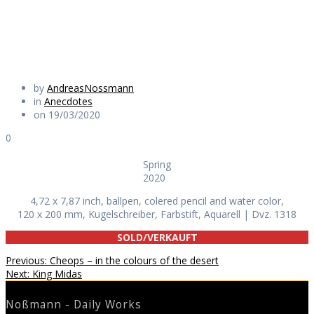
Daily Works
by
AndreasNossmann
in
Anecdotes
on 19/03/2020
0
Spring
2020
4,72 x 7,87 inch, ballpen, colered pencil and water color,
120 x 200 mm, Kugelschreiber, Farbstift, Aquarell | Dvz. 1318
SOLD/VERKAUFT
Beitragsnavigation
Previous
Previous:
Cheops – in the colours of the desert
Next
post:
Next:
King Midas
post:
Noßmann - Daily Works