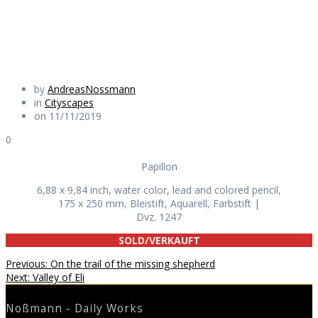
Daily Works
by
AndreasNossmann
in
Cityscapes
on 11/11/2019
0
Papillon
6,88 x 9,84 inch, water color, lead and colored pencil,
175 x 250 mm, Bleistift, Aquarell, Farbstift |
Dvz. 1247
SOLD/VERKAUFT
Beitragsnavigation
Previous
Previous:
On the trail of the missing shepherd
Next
post:
Next:
Valley of Eli
post:
Noßmann - Daily Works