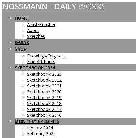
NOSSMANN
-
DAILY
WORKS
Skip
to
content
HOME
Artist/Künstler
About
Sketches
DAILYS
SHOP
Drawings/Originals
Fine Art Prints
SKETCHBOOK 2024
Sketchbook 2023
Sketchbook 2022
Sketchbook 2021
Sketchbook 2020
Sketchbook 2019
Sketchbook 2018
Sketchbook 2017
Sketchbook 2016
MONTHLY GALLERIES
January 2024
February 2024