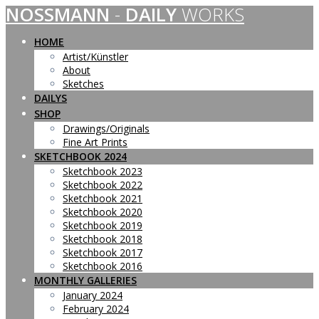
NOSSMANN
-
DAILY
WORKS
Skip
to
content
HOME
Artist/Künstler
About
Sketches
DAILYS
SHOP
Drawings/Originals
Fine Art Prints
SKETCHBOOK 2024
Sketchbook 2023
Sketchbook 2022
Sketchbook 2021
Sketchbook 2020
Sketchbook 2019
Sketchbook 2018
Sketchbook 2017
Sketchbook 2016
MONTHLY GALLERIES
January 2024
February 2024