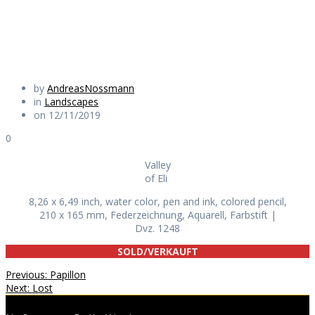
Daily Works
by
AndreasNossmann
in
Landscapes
on 12/11/2019
0
Valley
of Eli
8,26 x 6,49 inch, water color, pen and ink, colored pencil,
210 x 165 mm, Federzeichnung, Aquarell, Farbstift |
Dvz. 1248
SOLD/VERKAUFT
Beitragsnavigation
Previous
Previous:
Papillon
Next
post:
Next:
Lost
post: