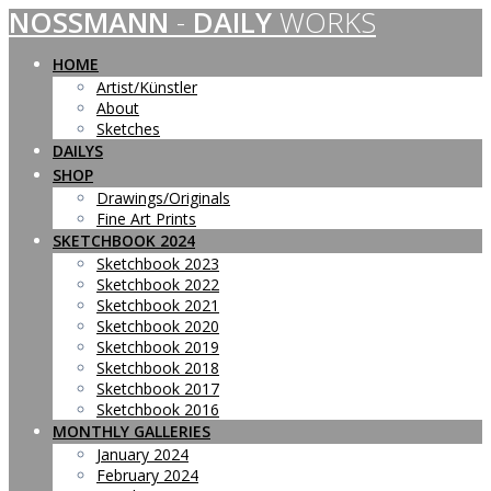
NOSSMANN
-
DAILY
WORKS
Skip
to
content
HOME
Artist/Künstler
About
Sketches
DAILYS
SHOP
Drawings/Originals
Fine Art Prints
SKETCHBOOK 2024
Sketchbook 2023
Sketchbook 2022
Sketchbook 2021
Sketchbook 2020
Sketchbook 2019
Sketchbook 2018
Sketchbook 2017
Sketchbook 2016
MONTHLY GALLERIES
January 2024
February 2024