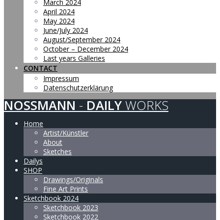
March 2024
April 2024
May 2024
June/July 2024
August/September 2024
October – December 2024
Last years Galleries
CONTACT
Impressum
Datenschutzerklärung
NOSSMANN
-
DAILY
WORKS
Home
Artist/Künstler
About
Sketches
Dailys
SHOP
Drawings/Originals
Fine Art Prints
Sketchbook 2024
Sketchbook 2023
Sketchbook 2022