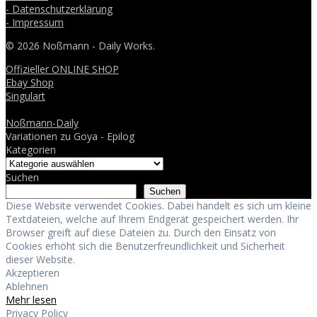
- Datenschutzerklärung
- Impressum
© 2026 Noßmann - Daily Works.
Offizieller ONLINE SHOP
Ebay Shop
Singulart
Noßmann-Daily
Variationen zu Goya - Epilog
Kategorien
Suchen
Suchen
Diese Website verwendet Cookies. Dabei handelt es sich um kleine
Textdateien, welche auf Ihrem Endgerät gespeichert werden. Ihr
Browser greift auf diese Dateien zu. Durch den Einsatz von
Cookies erhöht sich die Benutzerfreundlichkeit und Sicherheit
dieser Website.
Akzeptieren
Ablehnen
Mehr lesen
Privacy Policy