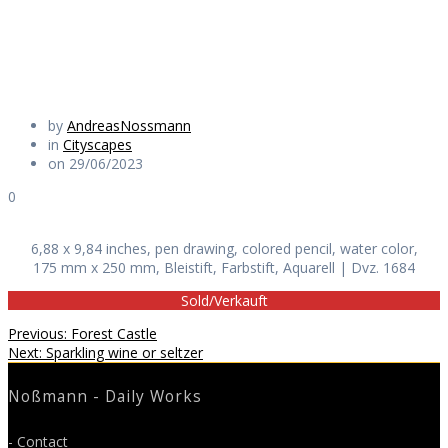
Daily Works
by
AndreasNossmann
in
Cityscapes
on 29/06/2023
0
6,88 x 9,84 inches, pen drawing, colored pencil, water color,
175 mm x 250 mm, Bleistift, Farbstift, Aquarell | Dvz. 1684
Sold/Verkauft
Beitragsnavigation
Previous
Previous:
Forest Castle
Next
post:
Next:
Sparkling wine or seltzer
post:
Noßmann - Daily Works
- Contact