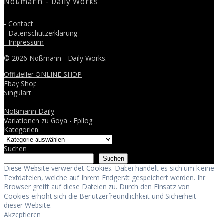
Noßmann - Daily Works
- Contact
- Datenschutzerklärung
- Impressum
© 2026 Noßmann - Daily Works.
Offizieller ONLINE SHOP
Ebay Shop
Singulart
Noßmann-Daily
Variationen zu Goya - Epilog
Kategorien
Suchen
Suchen
Diese Website verwendet Cookies. Dabei handelt es sich um kleine
Textdateien, welche auf Ihrem Endgerät gespeichert werden. Ihr
Browser greift auf diese Dateien zu. Durch den Einsatz von
Cookies erhöht sich die Benutzerfreundlichkeit und Sicherheit
dieser Website.
Akzeptieren