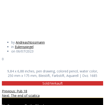
seltzer
Daily Works
by
AndreasNossmann
in
Eulenspiegel
on 06/07/2023
0
9,84 x 6,88 inches, pen drawing, colored pencil, water color,
250 mm x 175 mm, Bleistift, Farbstift, Aquarell | Dvz. 1685
Sold/Verkauft
Beitragsnavigation
Previous
Previous:
Pub 18
Next
post:
Next:
The end of sciatica
post: