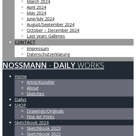
March 2024
April 2024
May 2024
June/July 2024
August/September 2024
October – December 2024
Last years Galleries
CONTACT
Impressum
Datenschutzerklärung
NOSSMANN
-
DAILY
WORKS
Home
Artist/Künstler
About
Sketches
Dailys
SHOP
Drawings/Originals
Fine Art Prints
Sketchbook 2024
Sketchbook 2023
Sketchbook 2022