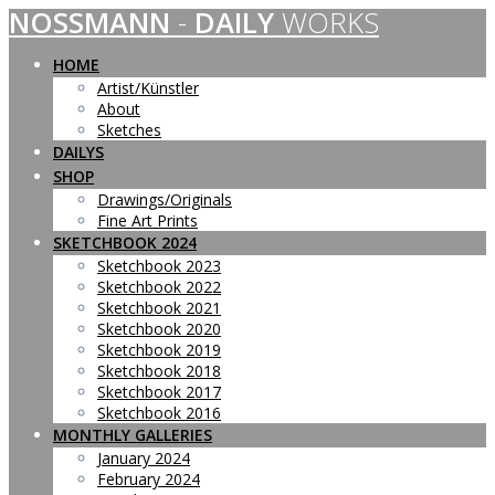
NOSSMANN
-
DAILY
WORKS
Skip
to
content
HOME
Artist/Künstler
About
Sketches
DAILYS
SHOP
Drawings/Originals
Fine Art Prints
SKETCHBOOK 2024
Sketchbook 2023
Sketchbook 2022
Sketchbook 2021
Sketchbook 2020
Sketchbook 2019
Sketchbook 2018
Sketchbook 2017
Sketchbook 2016
MONTHLY GALLERIES
January 2024
February 2024