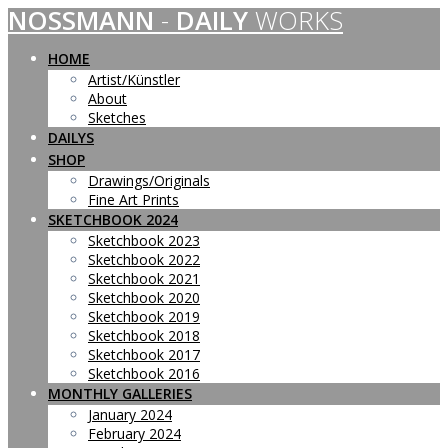
NOSSMANN
-
DAILY
WORKS
Skip
to
content
HOME
Artist/Künstler
About
Sketches
DAILYS
SHOP
Drawings/Originals
Fine Art Prints
SKETCHBOOK 2024
Sketchbook 2023
Sketchbook 2022
Sketchbook 2021
Sketchbook 2020
Sketchbook 2019
Sketchbook 2018
Sketchbook 2017
Sketchbook 2016
MONTHLY GALLERIES
January 2024
February 2024