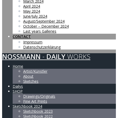
March 2024
April 2024
May 2024
June/July 2024
August/September 2024
October – December 2024
Last years Galleries
CONTACT
Impressum
Datenschutzerklärung
NOSSMANN
-
DAILY
WORKS
Home
Artist/Künstler
About
Sketches
Dailys
SHOP
Drawings/Originals
Fine Art Prints
Sketchbook 2024
Sketchbook 2023
Sketchbook 2022