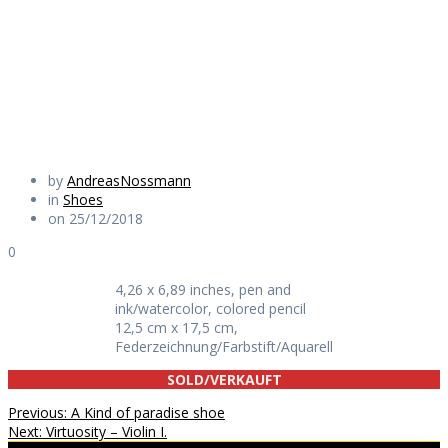
paradise bird II.
Daily Works
by
AndreasNossmann
in
Shoes
on 25/12/2018
0
4,26 x 6,89 inches, pen and
ink/watercolor, colored pencil
12,5 cm x 17,5 cm,
Federzeichnung/Farbstift/Aquarell
SOLD/VERKAUFT
Beitragsnavigation
Previous
Previous:
A Kind of paradise shoe
Next
post:
Next:
Virtuosity – Violin I.