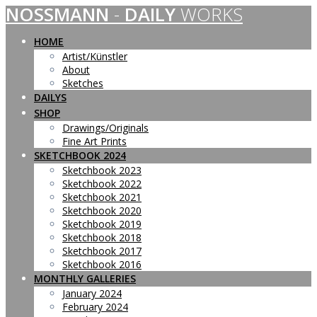
NOSSMANN
-
DAILY
WORKS
Skip
to
content
HOME
Artist/Künstler
About
Sketches
DAILYS
SHOP
Drawings/Originals
Fine Art Prints
SKETCHBOOK 2024
Sketchbook 2023
Sketchbook 2022
Sketchbook 2021
Sketchbook 2020
Sketchbook 2019
Sketchbook 2018
Sketchbook 2017
Sketchbook 2016
MONTHLY GALLERIES
January 2024
February 2024