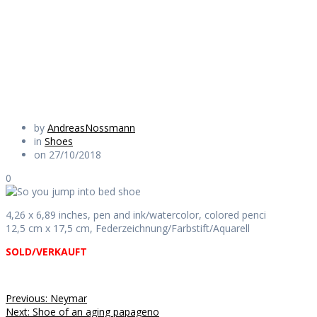
bed shoe
Daily Works
by
AndreasNossmann
in
Shoes
on 27/10/2018
0
4,26 x 6,89 inches, pen and ink/watercolor, colored penci
12,5 cm x 17,5 cm, Federzeichnung/Farbstift/Aquarell
SOLD/VERKAUFT
Beitragsnavigation
Previous
Previous:
Neymar
Next
post:
Next:
Shoe of an aging papageno