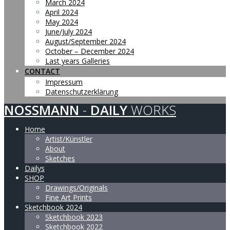
March 2024
April 2024
May 2024
June/July 2024
August/September 2024
October – December 2024
Last years Galleries
CONTACT
Impressum
Datenschutzerklärung
NOSSMANN
-
DAILY
WORKS
Home
Artist/Künstler
About
Sketches
Dailys
SHOP
Drawings/Originals
Fine Art Prints
Sketchbook 2024
Sketchbook 2023
Sketchbook 2022