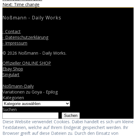
Beitragsnavigation
Next
post:
Next:
Time change
post:
Noßmann - Daily Works
- Contact
- Datenschutzerklärung
- Impressum
© 2026 Noßmann - Daily Works.
Offizieller ONLINE SHOP
Ebay Shop
Singulart
Noßmann-Daily
Variationen zu Goya - Epilog
Kategorien
Suchen
Suchen
Diese Website verwendet Cookies. Dabei handelt es sich um kleine
Textdateien, welche auf Ihrem Endgerät gespeichert werden. Ihr
Browser greift auf diese Dateien zu. Durch den Einsatz von