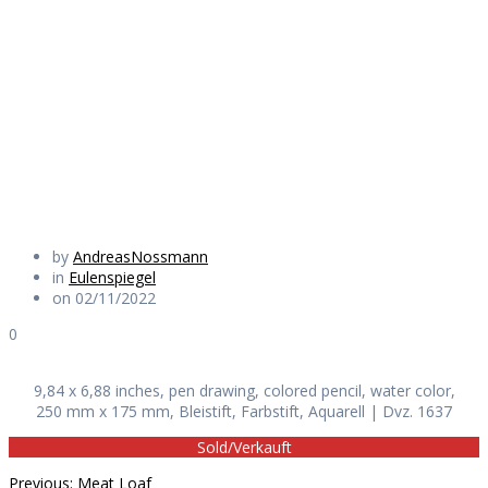
seperation of
powers
Daily Works
by
AndreasNossmann
in
Eulenspiegel
on 02/11/2022
0
9,84 x 6,88 inches, pen drawing, colored pencil, water color,
250 mm x 175 mm, Bleistift, Farbstift, Aquarell | Dvz. 1637
Sold/Verkauft
Previous
Previous:
Meat Loaf