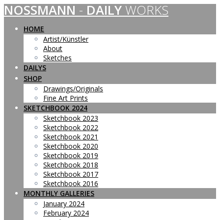
NOSSMANN
-
DAILY
WORKS
Skip
to
content
HOME
Artist/Künstler
About
Sketches
DAILYS
SHOP
Drawings/Originals
Fine Art Prints
SKETCHBOOK 2024
Sketchbook 2023
Sketchbook 2022
Sketchbook 2021
Sketchbook 2020
Sketchbook 2019
Sketchbook 2018
Sketchbook 2017
Sketchbook 2016
MONTHLY GALLERIES
January 2024
February 2024