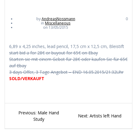
by
AndreasNossmann
0
in
Miscellaneous
on 13/05/2015
6,89 x 4,25 inches, lead pencil, 17,5 cm x 12,5 cm, Bleistift
start bid a for 28€ or buyout for 65€ on Ebay
Starten sie mit einem Gebot für 28€ oder kaufen Sie für 65€
auf Ebay
3 days Offer, 3 Tage Angebot – END 16.05.2015/21:32Uhr
SOLD/VERKAUFT
Beitragsnavigation
Previous
Previous:
Male Hand
Next
Next:
Artists left Hand
post:
Study
post: