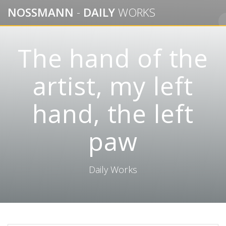
Skip
NOSSMANN
-
DAILY
WORKS
to
content
The hand of the
artist, my left
hand, the left
paw
Daily Works