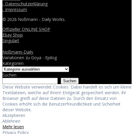
- Datenschutzerklärung
- Impressum
© 2026 Noßmann - Daily Works.
Offizieller ONLINE SHOP
Ebay Shop
Singulart
Noßmann-Daily
Variationen zu Goya - Epilog
Kategorien
Suchen
Suchen
Diese Website verwendet Cookies. Dabei handelt es sich um kleine
Textdateien, welche auf Ihrem Endgerät gespeichert werden. Ihr
Browser greift auf diese Dateien zu. Durch den Einsatz von
Cookies erhöht sich die Benutzerfreundlichkeit und Sicherheit
dieser Website.
Akzeptieren
Ablehnen
Mehr lesen
Privacy Policy