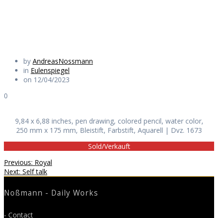
Daily Works
by
AndreasNossmann
in
Eulenspiegel
on 12/04/2023
0
9,84 x 6,88 inches, pen drawing, colored pencil, water color,
250 mm x 175 mm, Bleistift, Farbstift, Aquarell | Dvz. 1673
Sold/Verkauft
Beitragsnavigation
Previous
Previous:
Royal
Next
post:
Next:
Self talk
post:
Noßmann - Daily Works
- Contact