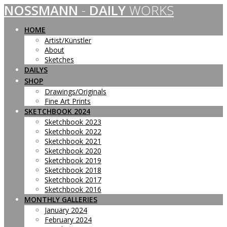
NOSSMANN
-
DAILY
WORKS
Skip
to
content
HOME
Artist/Künstler
About
Sketches
DAILYS
SHOP
Drawings/Originals
Fine Art Prints
SKETCHBOOK 2024
Sketchbook 2023
Sketchbook 2022
Sketchbook 2021
Sketchbook 2020
Sketchbook 2019
Sketchbook 2018
Sketchbook 2017
Sketchbook 2016
MONTHLY GALLERIES
January 2024
February 2024