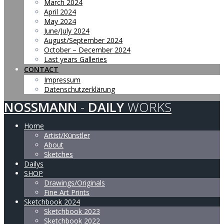
March 2024
April 2024
May 2024
June/July 2024
August/September 2024
October – December 2024
Last years Galleries
CONTACT
Impressum
Datenschutzerklärung
NOSSMANN
-
DAILY
WORKS
Home
Artist/Künstler
About
Sketches
Dailys
SHOP
Drawings/Originals
Fine Art Prints
Sketchbook 2024
Sketchbook 2023
Sketchbook 2022