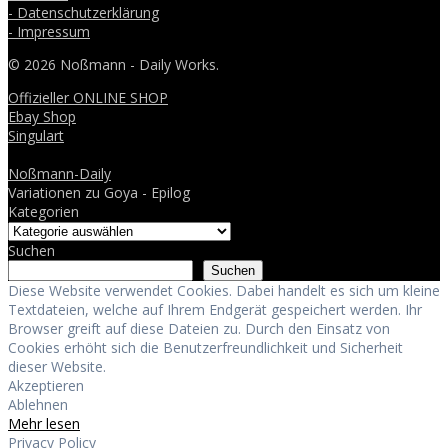
- Datenschutzerklärung
- Impressum
© 2026 Noßmann - Daily Works.
Offizieller ONLINE SHOP
Ebay Shop
Singulart
Noßmann-Daily
Variationen zu Goya - Epilog
Kategorien
Suchen
Suchen
Diese Website verwendet Cookies. Dabei handelt es sich um kleine
Textdateien, welche auf Ihrem Endgerät gespeichert werden. Ihr
Browser greift auf diese Dateien zu. Durch den Einsatz von
Cookies erhöht sich die Benutzerfreundlichkeit und Sicherheit
dieser Website.
Akzeptieren
Ablehnen
Mehr lesen
Privacy Policy