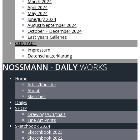
March 2024
April 2024
May 2024
June/July 2024
August/September 2024
October – December 2024
Last years Galleries
CONTACT
Impressum
Datenschutzerklärung
NOSSMANN
-
DAILY
WORKS
Home
Artist/Künstler
About
Sketches
Dailys
SHOP
Drawings/Originals
Fine Art Prints
Sketchbook 2024
Sketchbook 2023
Sketchbook 2022