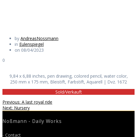
Daily Works
by
AndreasNossmann
in
Eulenspiegel
on 08/04/2023
0
9,84 x 6,88 inches, pen drawing, colored pencil, water color,
250 mm x 175 mm, Bleistift, Farbstift, Aquarell | Dvz. 1672
Sold/Verkauft
Beitragsnavigation
Previous
Previous:
A last royal ride
Next
post:
Next:
Nursery
post:
Noßmann - Daily Works
- Contact