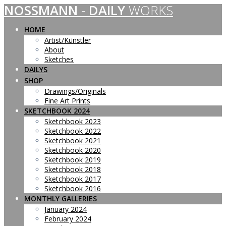
NOSSMANN
-
DAILY
WORKS
Skip
to
content
HOME
Artist/Künstler
About
Sketches
DAILYS
SHOP
Drawings/Originals
Fine Art Prints
SKETCHBOOK 2024
Sketchbook 2023
Sketchbook 2022
Sketchbook 2021
Sketchbook 2020
Sketchbook 2019
Sketchbook 2018
Sketchbook 2017
Sketchbook 2016
MONTHLY GALLERIES
January 2024
February 2024