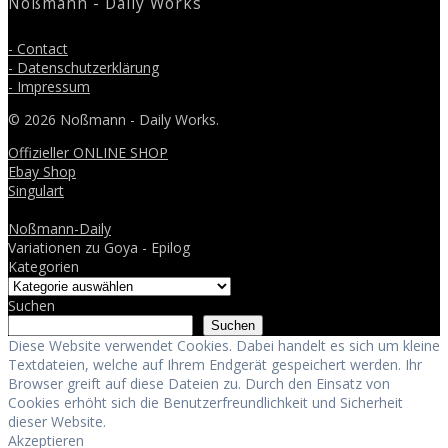
Noßmann - Daily Works
- Contact
- Datenschutzerklärung
- Impressum
© 2026 Noßmann - Daily Works.
Offizieller ONLINE SHOP
Ebay Shop
Singulart
Noßmann-Daily
Variationen zu Goya - Epilog
Kategorien
Suchen
Suchen
Diese Website verwendet Cookies. Dabei handelt es sich um kleine
Textdateien, welche auf Ihrem Endgerät gespeichert werden. Ihr
Browser greift auf diese Dateien zu. Durch den Einsatz von
Cookies erhöht sich die Benutzerfreundlichkeit und Sicherheit
dieser Website.
Akzeptieren