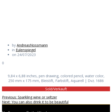
sciatica
Daily Works
by
AndreasNossmann
in
Eulenspiegel
on 24/07/2023
0
9,84 x 6,88 inches, pen drawing, colored pencil, water color,
250 mm x 175 mm, Bleistift, Farbstift, Aquarell | Dvz. 1686
Sold/Verkauft
Beitragsnavigation
Previous
Previous:
Sparkling wine or seltzer
Next
post:
Next:
You can also drink it to be beautiful
post: