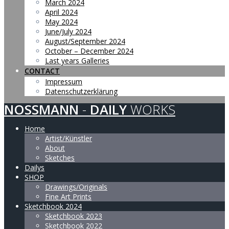
March 2024
April 2024
May 2024
June/July 2024
August/September 2024
October – December 2024
Last years Galleries
CONTACT
Impressum
Datenschutzerklärung
NOSSMANN
-
DAILY
WORKS
Home
Artist/Künstler
About
Sketches
Dailys
SHOP
Drawings/Originals
Fine Art Prints
Sketchbook 2024
Sketchbook 2023
Sketchbook 2022