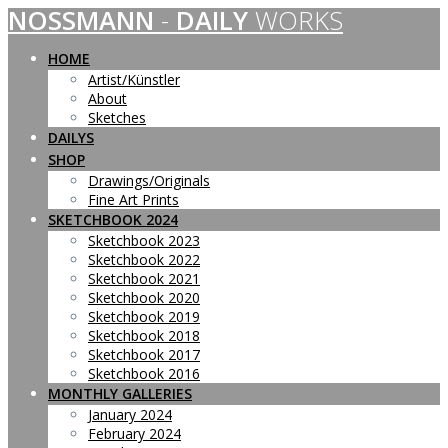
NOSSMANN
-
DAILY
WORKS
Skip
to
content
HOME
Artist/Künstler
About
Sketches
DAILYS
SHOP
Drawings/Originals
Fine Art Prints
SKETCHBOOK 2024
Sketchbook 2023
Sketchbook 2022
Sketchbook 2021
Sketchbook 2020
Sketchbook 2019
Sketchbook 2018
Sketchbook 2017
Sketchbook 2016
MONTHLY GALLERIES
January 2024
February 2024